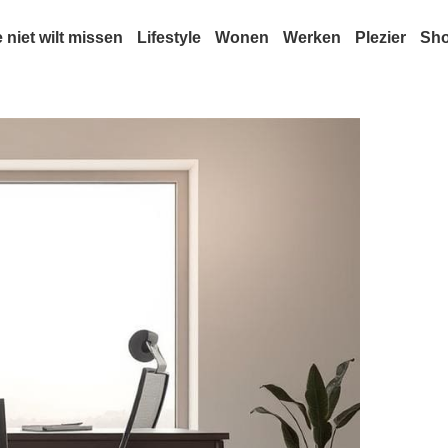
e niet wilt missen
Lifestyle
Wonen
Werken
Plezier
Sh