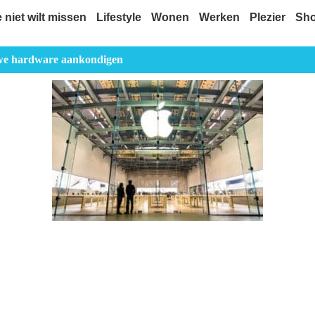
e niet wilt missen
Lifestyle
Wonen
Werken
Plezier
Sh
uwe hardware aankondigen