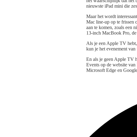
het waarschijnlijk dat het
nieuwste iPad mini die z
Maar het wordt interessan
Mac line-up op te frissen 
aan te komen, zoals een n
13-inch MacBook Pro, de
Als je een Apple TV hebt
kun je het evenement van
En als je geen Apple TV h
Events op de website van h
Microsoft Edge en Googl