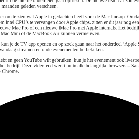
 bedrijf de interne onderdelen gaat opfrissen. De nieuwe iPad Air zou ev
es maanden geleden verscheen.
ter om te zien wat Apple in gedachten heeft voor de Mac line-up. Omdat
om Intel CPU’s te vervangen door Apple chips, zitten er dit jaar nog ee
ieuwe Mac Pro of een nieuwe iMac Pro met Apple internals. Het bedrijf
 Mac Mini of de MacBook Air kunnen vernieuwen.
, kun je de TV app openen en op zoek gaan naar het onderdeel ‘Apple 
 vandaag streamen en oude evenementen herbekijken.
ebt en geen YouTube wilt gebruiken, kun je het evenement ook livestr
et bedrijf. Deze videofeed werkt nu in alle belangrijke browsers – Safa
e Chrome.