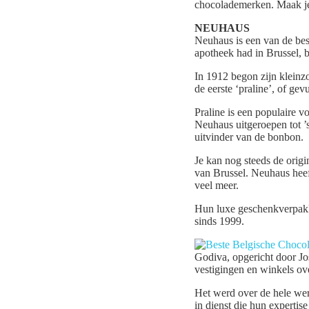
chocolademerken. Maak je 
NEUHAUS
Neuhaus is een van de bes
apotheek had in Brussel, 
In 1912 begon zijn kleinz
de eerste ‘praline’, of gev
Praline is een populaire v
Neuhaus uitgeroepen tot ’
uitvinder van de bonbon.
Je kan nog steeds de orig
van Brussel. Neuhaus heef
veel meer.
Hun luxe geschenkverpakk
sinds 1999.
Godiva, opgericht door Jo
vestigingen en winkels ov
Het werd over de hele were
in dienst die hun expertis