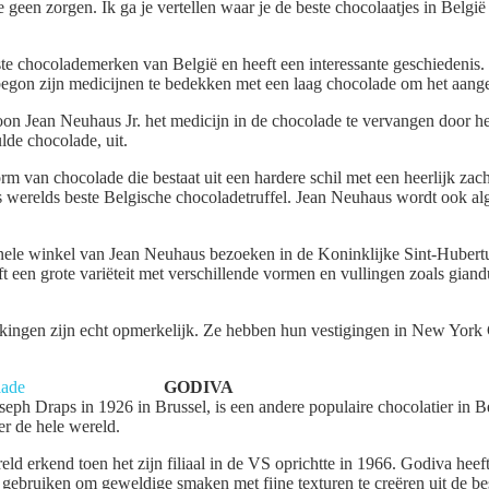
geen zorgen. Ik ga je vertellen waar je de beste chocolaatjes in België
te chocolademerken van België en heeft een interessante geschiedenis.
begon zijn medicijnen te bedekken met een laag chocolade om het aan
oon Jean Neuhaus Jr. het medicijn in de chocolade te vervangen door he
ulde chocolade, uit.
orm van chocolade die bestaat uit een hardere schil met een heerlijk zac
s werelds beste Belgische chocoladetruffel. Jean Neuhaus wordt ook a
inele winkel van Jean Neuhaus bezoeken in de Koninklijke Sint-Hubertu
t een grote variëteit met verschillende vormen en vullingen zoals gian
ingen zijn echt opmerkelijk. Ze hebben hun vestigingen in New York
GODIVA
seph Draps in 1926 in Brussel, is een andere populaire chocolatier in 
er de hele wereld.
ld erkend toen het zijn filiaal in de VS oprichtte in 1966. Godiva heef
e gebruiken om geweldige smaken met fijne texturen te creëren uit de be