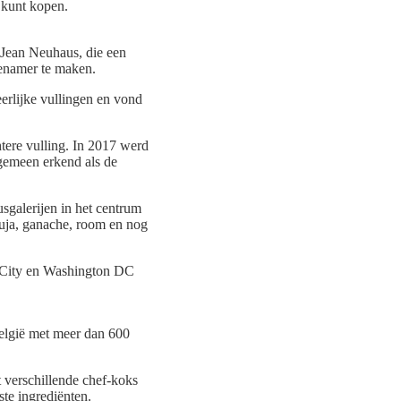
 kunt kopen.
 Jean Neuhaus, die een
genamer te maken.
erlijke vullingen en vond
htere vulling. In 2017 werd
lgemeen erkend als de
sgalerijen in het centrum
duja, ganache, room en nog
 City en Washington DC
België met meer dan 600
t verschillende chef-koks
ste ingrediënten.