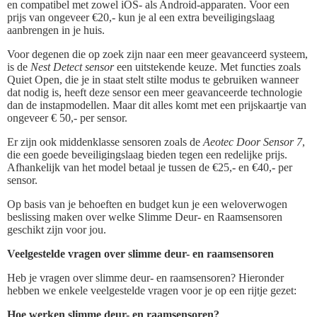
en compatibel met zowel iOS- als Android-apparaten. Voor een
prijs van ongeveer €20,- kun je al een extra beveiligingslaag
aanbrengen in je huis.
Voor degenen die op zoek zijn naar een meer geavanceerd systeem,
is de
Nest Detect sensor
een uitstekende keuze. Met functies zoals
Quiet Open, die je in staat stelt stilte modus te gebruiken wanneer
dat nodig is, heeft deze sensor een meer geavanceerde technologie
dan de instapmodellen. Maar dit alles komt met een prijskaartje van
ongeveer € 50,- per sensor.
Er zijn ook middenklasse sensoren zoals de
Aeotec Door Sensor 7
,
die een goede beveiligingslaag bieden tegen een redelijke prijs.
Afhankelijk van het model betaal je tussen de €25,- en €40,- per
sensor.
Op basis van je behoeften en budget kun je een weloverwogen
beslissing maken over welke Slimme Deur- en Raamsensoren
geschikt zijn voor jou.
Veelgestelde vragen over slimme deur- en raamsensoren
Heb je vragen over slimme deur- en raamsensoren? Hieronder
hebben we enkele veelgestelde vragen voor je op een rijtje gezet:
Hoe werken slimme deur- en raamsensoren?