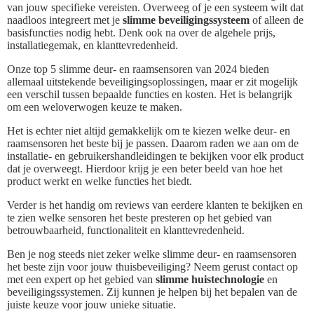
van jouw specifieke vereisten. Overweeg of je een systeem wilt dat
naadloos integreert met je
slimme beveiligingssysteem
of alleen de
basisfuncties nodig hebt. Denk ook na over de algehele prijs,
installatiegemak, en klanttevredenheid.
Onze top 5 slimme deur- en raamsensoren van 2024 bieden
allemaal uitstekende beveiligingsoplossingen, maar er zit mogelijk
een verschil tussen bepaalde functies en kosten. Het is belangrijk
om een weloverwogen keuze te maken.
Het is echter niet altijd gemakkelijk om te kiezen welke deur- en
raamsensoren het beste bij je passen. Daarom raden we aan om de
installatie- en gebruikershandleidingen te bekijken voor elk product
dat je overweegt. Hierdoor krijg je een beter beeld van hoe het
product werkt en welke functies het biedt.
Verder is het handig om reviews van eerdere klanten te bekijken en
te zien welke sensoren het beste presteren op het gebied van
betrouwbaarheid, functionaliteit en klanttevredenheid.
Ben je nog steeds niet zeker welke slimme deur- en raamsensoren
het beste zijn voor jouw thuisbeveiliging? Neem gerust contact op
met een expert op het gebied van
slimme huistechnologie
en
beveiligingssystemen. Zij kunnen je helpen bij het bepalen van de
juiste keuze voor jouw unieke situatie.