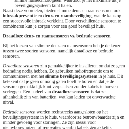
slimme huistechnologieën, waardoor je het maximale uit je
beveiligingssysteem kunt halen.
Naast deze voordelen, bieden slimme deur- en raamsensoren ook
inbraakpreventie
en
deur- en raambeveiliging
, wat de kans op
een succesvolle inbraak verkleint. Door verschillende sensoren te
combineren kun je zorgen voor een goed beveiligd huis.
Draadloze deur- en raamsensoren vs. bedrade sensoren
Bij het kiezen van slimme deur- en raamsensoren heb je de keuze
tussen twee soorten sensoren, namelijk draadloze en bedrade
sensoren.
Draadloze sensoren
zijn gemakkelijker te installeren omdat ze geen
bedrading nodig hebben. Ze gebruiken radiofrequentie om te
communiceren met het
slimme beveiligingssysteem
in je huis. Dit
betekent dat je geen onnodig gaten hoeft te boren en dat je de
sensoren gemakkelijk kunt verplaatsen zonder kabels te hoeven
verleggen. Een nadeel van
draadloze sensoren
is dat ze
afhankelijk zijn van batterijen, wat kan leiden tot onverwachte
uitval.
Bedrade sensoren
worden rechtstreeks aangesloten op het
beveiligingssysteem in je huis, waardoor ze betrouwbaarder zijn en
minder gevoelig voor storingen. Ze zijn ideaal voor
nieuwbouwhuizen of renovaties waarbij kabels gemakkelijk