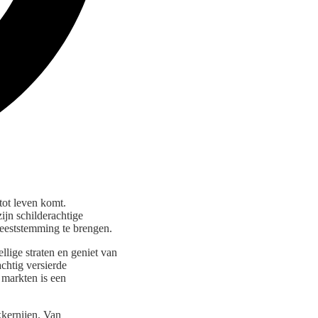
tot leven komt.
ijn schilderachtige
 feeststemming te brengen.
llige straten en geniet van
chtig versierde
 markten is een
kernijen. Van