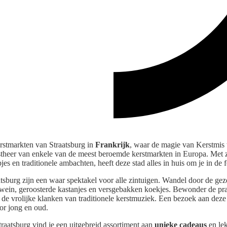
rstmarkten van Straatsburg in
Frankrijk
, waar de magie van Kerstmis 
astheer van enkele van de meest beroemde kerstmarkten in Europa. Met z
pjes en traditionele ambachten, heeft deze stad alles in huis om je in de
sburg zijn een waar spektakel voor alle zintuigen. Wandel door de geze
hwein, geroosterde kastanjes en versgebakken koekjes. Bewonder de pra
 de vrolijke klanken van traditionele kerstmuziek. Een bezoek aan deze
or jong en oud.
raatsburg vind je een uitgebreid assortiment aan
unieke cadeaus
en lek