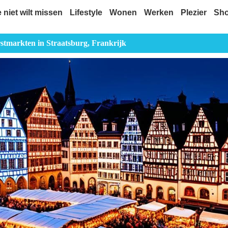
e niet wilt missen
Lifestyle
Wonen
Werken
Plezier
Sh
stmarkten in Straatsburg, Frankrijk