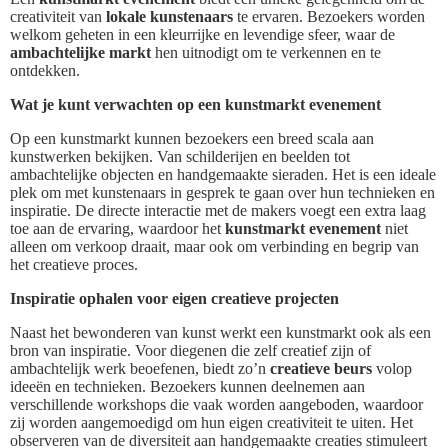
creativiteit van
lokale kunstenaars
te ervaren. Bezoekers worden
welkom geheten in een kleurrijke en levendige sfeer, waar de
ambachtelijke markt
hen uitnodigt om te verkennen en te
ontdekken.
Wat je kunt verwachten op een kunstmarkt evenement
Op een kunstmarkt kunnen bezoekers een breed scala aan
kunstwerken bekijken. Van schilderijen en beelden tot
ambachtelijke objecten en handgemaakte sieraden. Het is een ideale
plek om met kunstenaars in gesprek te gaan over hun technieken en
inspiratie. De directe interactie met de makers voegt een extra laag
toe aan de ervaring, waardoor het
kunstmarkt evenement
niet
alleen om verkoop draait, maar ook om verbinding en begrip van
het creatieve proces.
Inspiratie ophalen voor eigen creatieve projecten
Naast het bewonderen van kunst werkt een kunstmarkt ook als een
bron van inspiratie. Voor diegenen die zelf creatief zijn of
ambachtelijk werk beoefenen, biedt zo’n
creatieve beurs
volop
ideeën en technieken. Bezoekers kunnen deelnemen aan
verschillende workshops die vaak worden aangeboden, waardoor
zij worden aangemoedigd om hun eigen creativiteit te uiten. Het
observeren van de diversiteit aan handgemaakte creaties stimuleert