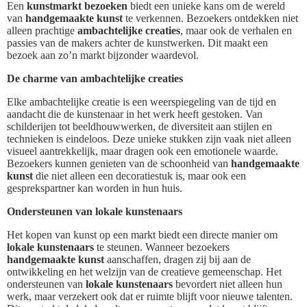
Een
kunstmarkt bezoeken
biedt een unieke kans om de wereld
van
handgemaakte kunst
te verkennen. Bezoekers ontdekken niet
alleen prachtige
ambachtelijke creaties
, maar ook de verhalen en
passies van de makers achter de kunstwerken. Dit maakt een
bezoek aan zo’n markt bijzonder waardevol.
De charme van ambachtelijke creaties
Elke ambachtelijke creatie is een weerspiegeling van de tijd en
aandacht die de kunstenaar in het werk heeft gestoken. Van
schilderijen tot beeldhouwwerken, de diversiteit aan stijlen en
technieken is eindeloos. Deze unieke stukken zijn vaak niet alleen
visueel aantrekkelijk, maar dragen ook een emotionele waarde.
Bezoekers kunnen genieten van de schoonheid van
handgemaakte
kunst
die niet alleen een decoratiestuk is, maar ook een
gesprekspartner kan worden in hun huis.
Ondersteunen van lokale kunstenaars
Het kopen van kunst op een markt biedt een directe manier om
lokale kunstenaars
te steunen. Wanneer bezoekers
handgemaakte kunst
aanschaffen, dragen zij bij aan de
ontwikkeling en het welzijn van de creatieve gemeenschap. Het
ondersteunen van
lokale kunstenaars
bevordert niet alleen hun
werk, maar verzekert ook dat er ruimte blijft voor nieuwe talenten.