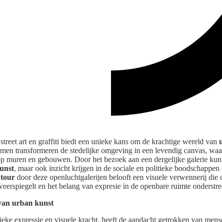
street art en graffiti biedt een unieke kans om de krachtige wereld van
men transformeren de stedelijke omgeving in een levendig canvas, waa
 op muren en gebouwen. Door het bezoek aan een dergelijke galerie kunne
kunst
, maar ook inzicht krijgen in de sociale en politieke boodschappen
 tour
door deze openluchtgalerijen belooft een visuele verwennerij die
eerspiegelt en het belang van expresie in de openbare ruimte onderstre
van urban kunst
nieke expressie en visuele kracht, heeft de aandacht getrokken van me