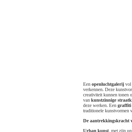
Een
openluchtgalerij
vol 
verkennen. Deze kunstvor
creativiteit kunnen tonen
van
kunstzinnige straat
deze werken. Een
graffiti
traditionele kunstvormen w
De aantrekkingskracht 
Urban kunst
, met zijn u