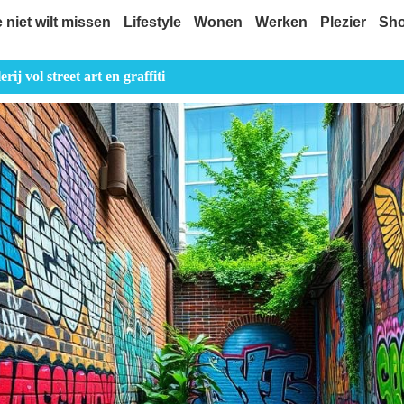
e niet wilt missen
Lifestyle
Wonen
Werken
Plezier
Sh
ij vol street art en graffiti