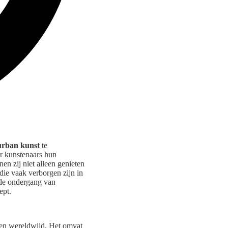
urban kunst
te
r kunstenaars hun
n zij niet alleen genieten
 die vaak verborgen zijn in
 de ondergang van
ept.
nsen wereldwijd. Het omvat