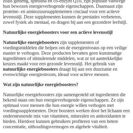
zoals ginseng, spirulina en co-enzym Q10, zijn populair vanwege
hun bewezen energieverhogende eigenschappen. Daarnaast zijn
proteïne- en aminozuursupplementen cruciaal voor een actieve
levensstijl. Deze supplementen kunnen de prestaties verbeteren,
zowel fysiek als mentaal, en dragen bij aan een gezondere leefstijl.
Natuurlijke energieboosters voor een actieve levensstijl
Natuurlijke energieboosters
zijn supplementen of
voedingsmiddelen die helpen om de energieniveaus op een veilige
manier te verhogen. Deze producten bevatten geen kunstmatige
ingrediënten of stimulerende middelen, wat ze tot aantrekkelijke
keuzes maakt voor een gezonde levensstijl. Het gebruik van
natuurlijke energieboosters
draagt bij aan een duurzame en
evenwichtige energiestroom, ideaal voor actieve mensen.
Wat zijn natuurlijke energieboosters?
Natuurlijke energieboosters zijn samengesteld uit ingredienten die
bekend staan om hun energieverhogende eigenschappen. Ze zijn
optimaal voor mensen die hun energie willen verhogen met
voedingssupplementen. Deze boosters werken door het lichaam een
ondersteunende mix van vitaminen, mineralen en antioxidanten te
bieden. Hierdoor kunnen gebruikers profiteren van een betere
concentratie, uithoudingsvermogen en algehele vitaliteit.