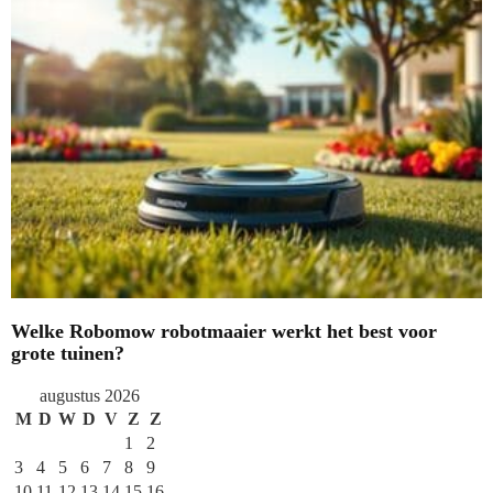
Welke Robomow robotmaaier werkt het best voor
grote tuinen?
augustus 2026
M
D
W
D
V
Z
Z
1
2
3
4
5
6
7
8
9
10
11
12
13
14
15
16