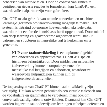
beheersen van nieuwe talen. Door de context van zinnen te
begrijpen en gepaste reacties te formuleren, kan ChatGPT een
waardevolle taalpartner zijn voor gebruikers.
ChatGPT maakt gebruik van neurale netwerken en machine
learning-algoritmen om taalverwerking mogelijk te maken. Het
systeem is getraind op enorme hoeveelheden tekstuele data,
waardoor het een brede kennisbasis heeft opgebouwd. Door middel
van deep learning en geavanceerde algoritmen leert ChatGPT
patronen en structuren in menselijke taal te herkennen en te
genereren.
NLP voor taalontwikkeling
is een opkomend gebied
van onderzoek en applicaties zoals ChatGPT spelen
hierin een belangrijke rol. Door middel van natuurlijke
taalverwerking kunnen computersystemen de
menselijke taal begrijpen en nabootsen, waardoor ze
waardevolle hulpmiddelen kunnen zijn bij
taalgerelateerde activiteiten.
De toepassingen van ChatGPT binnen taalontwikkeling zijn
veelzijdig. Het kan worden gebruikt als een virtuele taalcoach om
de vocabulaire en grammatica te verbeteren, maar ook om
conversatievaardigheden te ontwikkelen. Daarnaast kan ChatGPT
worden ingezet in taalonderwijs om leerlingen te helpen oefenen en