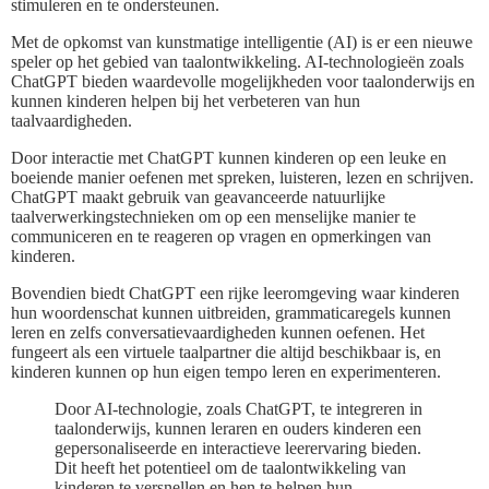
stimuleren en te ondersteunen.
Met de opkomst van kunstmatige intelligentie (AI) is er een nieuwe
speler op het gebied van taalontwikkeling. AI-technologieën zoals
ChatGPT bieden waardevolle mogelijkheden voor taalonderwijs en
kunnen kinderen helpen bij het verbeteren van hun
taalvaardigheden.
Door interactie met ChatGPT kunnen kinderen op een leuke en
boeiende manier oefenen met spreken, luisteren, lezen en schrijven.
ChatGPT maakt gebruik van geavanceerde natuurlijke
taalverwerkingstechnieken om op een menselijke manier te
communiceren en te reageren op vragen en opmerkingen van
kinderen.
Bovendien biedt ChatGPT een rijke leeromgeving waar kinderen
hun woordenschat kunnen uitbreiden, grammaticaregels kunnen
leren en zelfs conversatievaardigheden kunnen oefenen. Het
fungeert als een virtuele taalpartner die altijd beschikbaar is, en
kinderen kunnen op hun eigen tempo leren en experimenteren.
Door AI-technologie, zoals ChatGPT, te integreren in
taalonderwijs, kunnen leraren en ouders kinderen een
gepersonaliseerde en interactieve leerervaring bieden.
Dit heeft het potentieel om de taalontwikkeling van
kinderen te versnellen en hen te helpen hun