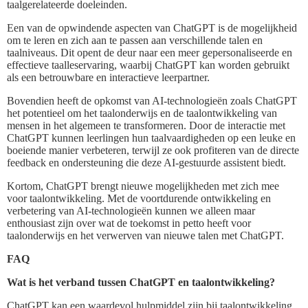
taalgerelateerde doeleinden.
Een van de opwindende aspecten van ChatGPT is de mogelijkheid
om te leren en zich aan te passen aan verschillende talen en
taalniveaus. Dit opent de deur naar een meer gepersonaliseerde en
effectieve taalleservaring, waarbij ChatGPT kan worden gebruikt
als een betrouwbare en interactieve leerpartner.
Bovendien heeft de opkomst van AI-technologieën zoals ChatGPT
het potentieel om het taalonderwijs en de taalontwikkeling van
mensen in het algemeen te transformeren. Door de interactie met
ChatGPT kunnen leerlingen hun taalvaardigheden op een leuke en
boeiende manier verbeteren, terwijl ze ook profiteren van de directe
feedback en ondersteuning die deze AI-gestuurde assistent biedt.
Kortom, ChatGPT brengt nieuwe mogelijkheden met zich mee
voor taalontwikkeling. Met de voortdurende ontwikkeling en
verbetering van AI-technologieën kunnen we alleen maar
enthousiast zijn over wat de toekomst in petto heeft voor
taalonderwijs en het verwerven van nieuwe talen met ChatGPT.
FAQ
Wat is het verband tussen ChatGPT en taalontwikkeling?
ChatGPT kan een waardevol hulpmiddel zijn bij taalontwikkeling,