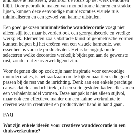
ambiance te realiseren, waardoor de focus op het werk behouden
blijft. Door gebruik te maken van monochrome kleuren en strakke
lijnen, kunnen deze eenvoudige muurdecoraties visuele ruis
minimaliseren en een gevoel van kalmte uitstralen.
Een goed gekozen
minimalistische wanddecoratie
voegt niet
alleen stijl toe, maar bevordert ook een georganiseerde en vredige
werkplek. Elementen zoals abstracte kunst of geometrische vormen
kunnen helpen bij het creëren van een visuele harmonie, wat
essentieel is voor de productiviteit. Het is belangrijk om te
selecteren welke decoraties werkelijk bijdragen aan de gewenste
rust, zonder dat ze overweldigend zijn.
Voor degenen die op zoek zijn naar inspiratie voor eenvoudige
muurdecoraties, is het raadzaam om te kijken naar items die goed
passen bij de rest van de inrichting. Denk aan een enkele prachtige
canvas dat de aandacht trekt, of een serie gesloten kaders die samen
een verhalenbundel vormen. Deze aanpak is niet alleen stijlvol,
maar ook een effectieve manier om een kalme werkruimte te
creëren waarin creativiteit en productiviteit hand in hand gaan.
FAQ
Wat zijn enkele ideeën voor creatieve wanddecoratie in een
thuiswerkruimte?