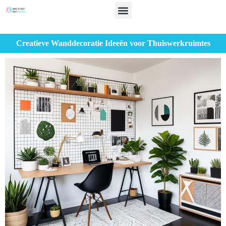
Creatieve Wanddecoratie Ideeën voor Thuiswerkruimtes