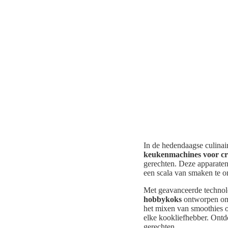
In de hedendaagse culinai
keukenmachines voor cr
gerechten. Deze apparaten 
een scala van smaken te o
Met geavanceerde technolo
hobbykoks
ontworpen om d
het mixen van smoothies o
elke kookliefhebber. Ontde
gerechten.