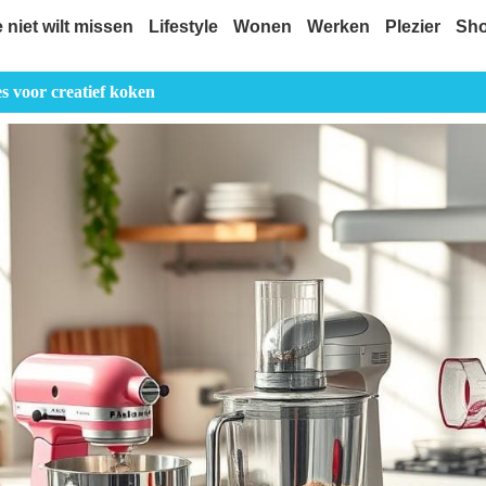
e niet wilt missen
Lifestyle
Wonen
Werken
Plezier
Sh
 voor creatief koken