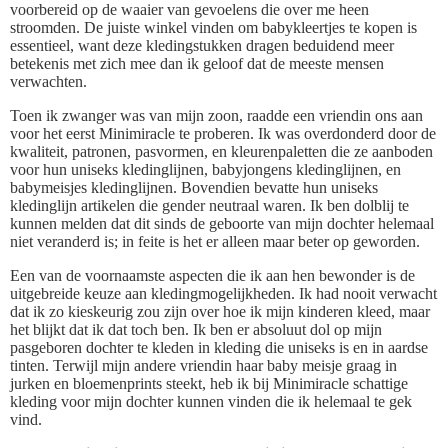
voorbereid op de waaier van gevoelens die over me heen
stroomden. De juiste winkel vinden om babykleertjes te kopen is
essentieel, want deze kledingstukken dragen beduidend meer
betekenis met zich mee dan ik geloof dat de meeste mensen
verwachten.
Toen ik zwanger was van mijn zoon, raadde een vriendin ons aan
voor het eerst Minimiracle te proberen. Ik was overdonderd door de
kwaliteit, patronen, pasvormen, en kleurenpaletten die ze aanboden
voor hun uniseks kledinglijnen, babyjongens kledinglijnen, en
babymeisjes kledinglijnen. Bovendien bevatte hun uniseks
kledinglijn artikelen die gender neutraal waren. Ik ben dolblij te
kunnen melden dat dit sinds de geboorte van mijn dochter helemaal
niet veranderd is; in feite is het er alleen maar beter op geworden.
Een van de voornaamste aspecten die ik aan hen bewonder is de
uitgebreide keuze aan kledingmogelijkheden. Ik had nooit verwacht
dat ik zo kieskeurig zou zijn over hoe ik mijn kinderen kleed, maar
het blijkt dat ik dat toch ben. Ik ben er absoluut dol op mijn
pasgeboren dochter te kleden in kleding die uniseks is en in aardse
tinten. Terwijl mijn andere vriendin haar baby meisje graag in
jurken en bloemenprints steekt, heb ik bij Minimiracle schattige
kleding voor mijn dochter kunnen vinden die ik helemaal te gek
vind.