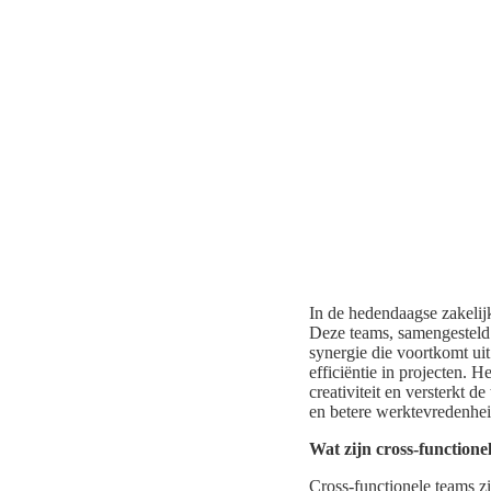
In de hedendaagse zakeli
Deze teams, samengesteld 
synergie die voortkomt ui
efficiëntie in projecten. 
creativiteit en versterkt 
en betere werktevredenheid
Wat zijn cross-functione
Cross-functionele teams z