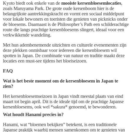
Kyoto biedt ook enkele van de
mooiste kersenbloesemlocaties
,
zoals Maruyama Park. De grote oude kersenboom hier is de
belangrijkste aantrekkingskracht en vormt een sociaal middelpunt
voor lokale bewoners en toeristen die genieten van picknicks onder
de bloesems. Daarnaast is de Philosopher’s Path een schilderachtige
route die langs prachtige kersenbloesems slingert, ideaal voor een
verkwikkende wandeling.
Met hun adembenemende uitzichten en culturele evenementen zijn
deze plekken onmisbaar voor iedereen die kersenbloesem wil
spotten in Japan. De combinatie van natuur en traditie maakt deze
locaties een must-see tijdens het bloeiseizoen.
FAQ
Wat is het beste moment om de kersenbloesem in Japan te
zien?
Het kersenbloesemseizoen in Japan vindt meestal plaats van eind
maart tot begin april. Dit is de ideale tijd om de prachtige Japanse
kersenbloesems, ook wel *sakura* genoemd, te bewonderen.
Wat houdt Hanami precies in?
Hanami, wat “bloemen bekijken” betekent, is een traditionele
Japanse praktijk waarbij mensen samenkomen om te genieten van