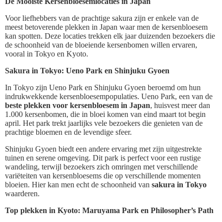
De Mooiste Kersenbloesemlocaties in Japan
Voor liefhebbers van de prachtige sakura zijn er enkele van de
meest betoverende plekken in Japan waar men de kersenbloesem
kan spotten. Deze locaties trekken elk jaar duizenden bezoekers die
de schoonheid van de bloeiende kersenbomen willen ervaren,
vooral in Tokyo en Kyoto.
Sakura in Tokyo: Ueno Park en Shinjuku Gyoen
In Tokyo zijn Ueno Park en Shinjuku Gyoen beroemd om hun
indrukwekkende kersenbloesempopulaties. Ueno Park, een van de
beste plekken voor kersenbloesem in Japan
, huisvest meer dan
1.000 kersenbomen, die in bloei komen van eind maart tot begin
april. Het park trekt jaarlijks vele bezoekers die genieten van de
prachtige bloemen en de levendige sfeer.
Shinjuku Gyoen biedt een andere ervaring met zijn uitgestrekte
tuinen en serene omgeving. Dit park is perfect voor een rustige
wandeling, terwijl bezoekers zich omringen met verschillende
variëteiten van kersenbloesems die op verschillende momenten
bloeien. Hier kan men echt de schoonheid van
sakura in Tokyo
waarderen.
Top plekken in Kyoto: Maruyama Park en Philosopher’s Path