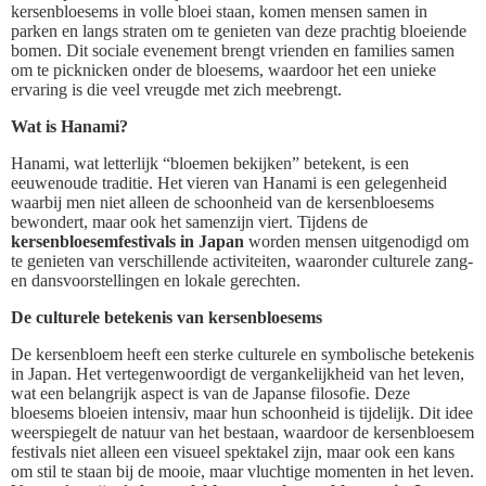
kersenbloesems in volle bloei staan, komen mensen samen in
parken en langs straten om te genieten van deze prachtig bloeiende
bomen. Dit sociale evenement brengt vrienden en families samen
om te picknicken onder de bloesems, waardoor het een unieke
ervaring is die veel vreugde met zich meebrengt.
Wat is Hanami?
Hanami, wat letterlijk “bloemen bekijken” betekent, is een
eeuwenoude traditie. Het vieren van Hanami is een gelegenheid
waarbij men niet alleen de schoonheid van de kersenbloesems
bewondert, maar ook het samenzijn viert. Tijdens de
kersenbloesemfestivals in Japan
worden mensen uitgenodigd om
te genieten van verschillende activiteiten, waaronder culturele zang-
en dansvoorstellingen en lokale gerechten.
De culturele betekenis van kersenbloesems
De kersenbloem heeft een sterke culturele en symbolische betekenis
in Japan. Het vertegenwoordigt de vergankelijkheid van het leven,
wat een belangrijk aspect is van de Japanse filosofie. Deze
bloesems bloeien intensiv, maar hun schoonheid is tijdelijk. Dit idee
weerspiegelt de natuur van het bestaan, waardoor de kersenbloesem
festivals niet alleen een visueel spektakel zijn, maar ook een kans
om stil te staan bij de mooie, maar vluchtige momenten in het leven.