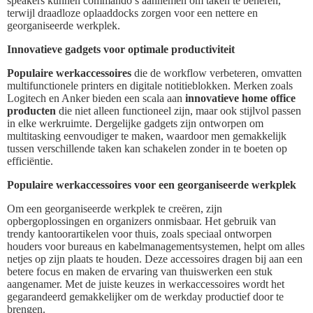
speakers kunnen commando’s aannemen om taken te beheren,
terwijl draadloze oplaaddocks zorgen voor een nettere en
georganiseerde werkplek.
Innovatieve gadgets voor optimale productiviteit
Populaire werkaccessoires
die de workflow verbeteren, omvatten
multifunctionele printers en digitale notitieblokken. Merken zoals
Logitech en Anker bieden een scala aan
innovatieve home office
producten
die niet alleen functioneel zijn, maar ook stijlvol passen
in elke werkruimte. Dergelijke gadgets zijn ontworpen om
multitasking eenvoudiger te maken, waardoor men gemakkelijk
tussen verschillende taken kan schakelen zonder in te boeten op
efficiëntie.
Populaire werkaccessoires voor een georganiseerde werkplek
Om een georganiseerde werkplek te creëren, zijn
opbergoplossingen en organizers onmisbaar. Het gebruik van
trendy kantoorartikelen voor thuis, zoals speciaal ontworpen
houders voor bureaus en kabelmanagementsystemen, helpt om alles
netjes op zijn plaats te houden. Deze accessoires dragen bij aan een
betere focus en maken de ervaring van thuiswerken een stuk
aangenamer. Met de juiste keuzes in werkaccessoires wordt het
gegarandeerd gemakkelijker om de werkday productief door te
brengen.