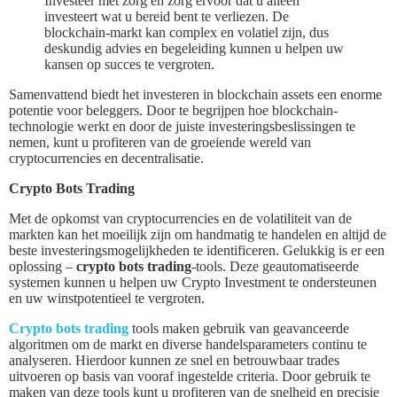
Investeer met zorg en zorg ervoor dat u alleen
investeert wat u bereid bent te verliezen. De
blockchain-markt kan complex en volatiel zijn, dus
deskundig advies en begeleiding kunnen u helpen uw
kansen op succes te vergroten.
Samenvattend biedt het investeren in blockchain assets een enorme
potentie voor beleggers. Door te begrijpen hoe blockchain-
technologie werkt en door de juiste investeringsbeslissingen te
nemen, kunt u profiteren van de groeiende wereld van
cryptocurrencies en decentralisatie.
Crypto Bots Trading
Met de opkomst van cryptocurrencies en de volatiliteit van de
markten kan het moeilijk zijn om handmatig te handelen en altijd de
beste investeringsmogelijkheden te identificeren. Gelukkig is er een
oplossing –
crypto bots trading
-tools. Deze geautomatiseerde
systemen kunnen u helpen uw Crypto Investment te ondersteunen
en uw winstpotentieel te vergroten.
Crypto bots trading
tools maken gebruik van geavanceerde
algoritmen om de markt en diverse handelsparameters continu te
analyseren. Hierdoor kunnen ze snel en betrouwbaar trades
uitvoeren op basis van vooraf ingestelde criteria. Door gebruik te
maken van deze tools kunt u profiteren van de snelheid en precisie