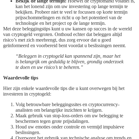
Bekijk de lange termijn:
Hoewel de cryptomarkt volatiel is,
kan het lonend zijn om uw investering op lange termijn te
bekijken. Probeer niet te veel te focussen op korte termijn
prijsschommelingen en richt u op het potentieel van de
technologie en het project op de lange termijn.
Met deze beleggingstips kunt u uw kansen op succes in de wereld
van cryptogeld vergroten. Onthoud echter dat beleggen altijd
risico’s met zich meebrengt, dus zorg ervoor dat u goed
geïnformeerd en voorbereid bent voordat u beslissingen neemt.
“Beleggen in cryptogeld kan spannend zijn, maar het
is belangrijk om geduldig te blijven, grondig onderzoek
te doen en uw risico’s te beheren.”
Waardevolle tips
Hier zijn enkele waardevolle tips die u kunt overwegen bij het
investeren in cryptogeld:
Volg betrouwbare beleggingssites en cryptocurrency-
analisten om belangrijke inzichten te krijgen.
Maak gebruik van stop-loss-orders om uw belegging te
beschermen tegen grote prijsdalingen.
Houd uw emoties onder controle en vermijd impulsieve
beslissingen.
Overweeg het gebruik van technische analyse om trends en