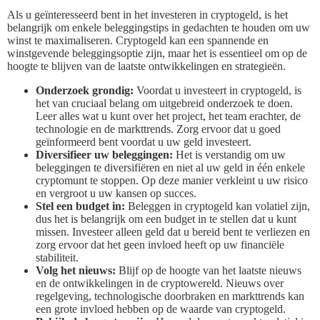
Als u geïnteresseerd bent in het investeren in cryptogeld, is het
belangrijk om enkele beleggingstips in gedachten te houden om uw
winst te maximaliseren. Cryptogeld kan een spannende en
winstgevende beleggingsoptie zijn, maar het is essentieel om op de
hoogte te blijven van de laatste ontwikkelingen en strategieën.
Onderzoek grondig:
Voordat u investeert in cryptogeld, is
het van cruciaal belang om uitgebreid onderzoek te doen.
Leer alles wat u kunt over het project, het team erachter, de
technologie en de markttrends. Zorg ervoor dat u goed
geïnformeerd bent voordat u uw geld investeert.
Diversifieer uw beleggingen:
Het is verstandig om uw
beleggingen te diversifiëren en niet al uw geld in één enkele
cryptomunt te stoppen. Op deze manier verkleint u uw risico
en vergroot u uw kansen op succes.
Stel een budget in:
Beleggen in cryptogeld kan volatiel zijn,
dus het is belangrijk om een budget in te stellen dat u kunt
missen. Investeer alleen geld dat u bereid bent te verliezen en
zorg ervoor dat het geen invloed heeft op uw financiële
stabiliteit.
Volg het nieuws:
Blijf op de hoogte van het laatste nieuws
en de ontwikkelingen in de cryptowereld. Nieuws over
regelgeving, technologische doorbraken en markttrends kan
een grote invloed hebben op de waarde van cryptogeld.