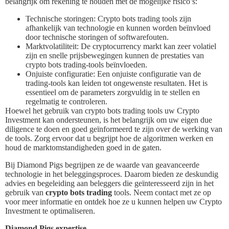
belangrijk om rekening te houden met de mogelijke risico’s:
Technische storingen: Crypto bots trading tools zijn
afhankelijk van technologie en kunnen worden beïnvloed
door technische storingen of softwarefouten.
Marktvolatiliteit: De cryptocurrency markt kan zeer volatiel
zijn en snelle prijsbewegingen kunnen de prestaties van
crypto bots trading-tools beïnvloeden.
Onjuiste configuratie: Een onjuiste configuratie van de
trading-tools kan leiden tot ongewenste resultaten. Het is
essentieel om de parameters zorgvuldig in te stellen en
regelmatig te controleren.
Hoewel het gebruik van crypto bots trading tools uw Crypto
Investment kan ondersteunen, is het belangrijk om uw eigen due
diligence te doen en goed geïnformeerd te zijn over de werking van
de tools. Zorg ervoor dat u begrijpt hoe de algoritmen werken en
houd de marktomstandigheden goed in de gaten.
Bij Diamond Pigs begrijpen ze de waarde van geavanceerde
technologie in het beleggingsproces. Daarom bieden ze deskundig
advies en begeleiding aan beleggers die geïnteresseerd zijn in het
gebruik van
crypto bots trading
tools. Neem contact met ze op
voor meer informatie en ontdek hoe ze u kunnen helpen uw Crypto
Investment te optimaliseren.
Diamond Pigs expertise