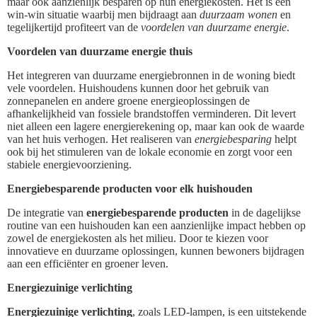
maar ook aanzienlijk besparen op hun energiekosten. Het is een
win-win situatie waarbij men bijdraagt aan
duurzaam wonen
en
tegelijkertijd profiteert van de
voordelen van duurzame energie
.
Voordelen van duurzame energie thuis
Het integreren van duurzame energiebronnen in de woning biedt
vele voordelen. Huishoudens kunnen door het gebruik van
zonnepanelen en andere groene energieoplossingen de
afhankelijkheid van fossiele brandstoffen verminderen. Dit levert
niet alleen een lagere energierekening op, maar kan ook de waarde
van het huis verhogen. Het realiseren van
energiebesparing
helpt
ook bij het stimuleren van de lokale economie en zorgt voor een
stabiele energievoorziening.
Energiebesparende producten voor elk huishouden
De integratie van
energiebesparende producten
in de dagelijkse
routine van een huishouden kan een aanzienlijke impact hebben op
zowel de energiekosten als het milieu. Door te kiezen voor
innovatieve en duurzame oplossingen, kunnen bewoners bijdragen
aan een efficiënter en groener leven.
Energiezuinige verlichting
Energiezuinige verlichting
, zoals LED-lampen, is een uitstekende