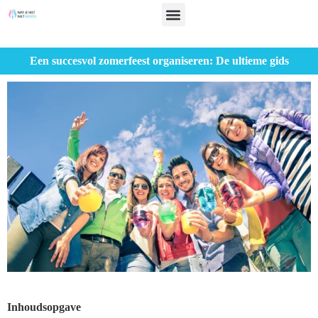
Een succesvol zomerfeest organiseren: De ultieme gids
Inhoudsopgave