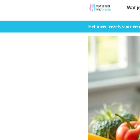
Wat j
Eet meer vezels voor een