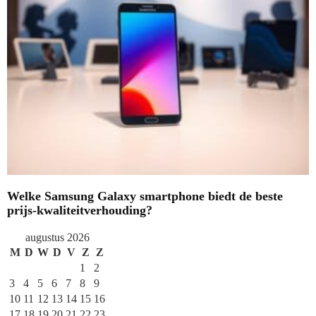
Welke Samsung Galaxy smartphone biedt de beste
prijs-kwaliteitverhouding?
augustus 2026
M
D
W
D
V
Z
Z
1
2
3
4
5
6
7
8
9
10
11
12
13
14
15
16
17
18
19
20
21
22
23