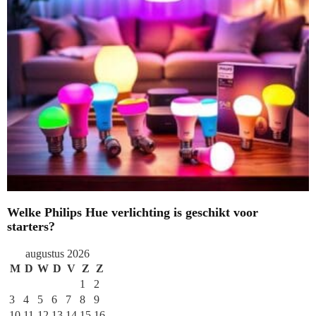
Welke Philips Hue verlichting is geschikt voor
starters?
augustus 2026
M
D
W
D
V
Z
Z
1
2
3
4
5
6
7
8
9
10
11
12
13
14
15
16