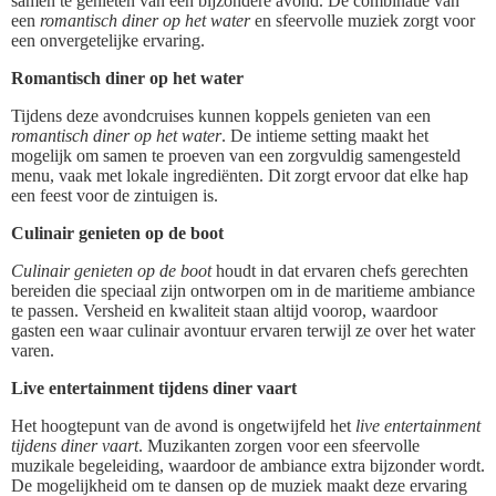
samen te genieten van een bijzondere avond. De combinatie van
een
romantisch diner op het water
en sfeervolle muziek zorgt voor
een onvergetelijke ervaring.
Romantisch diner op het water
Tijdens deze avondcruises kunnen koppels genieten van een
romantisch diner op het water
. De intieme setting maakt het
mogelijk om samen te proeven van een zorgvuldig samengesteld
menu, vaak met lokale ingrediënten. Dit zorgt ervoor dat elke hap
een feest voor de zintuigen is.
Culinair genieten op de boot
Culinair genieten op de boot
houdt in dat ervaren chefs gerechten
bereiden die speciaal zijn ontworpen om in de maritieme ambiance
te passen. Versheid en kwaliteit staan altijd voorop, waardoor
gasten een waar culinair avontuur ervaren terwijl ze over het water
varen.
Live entertainment tijdens diner vaart
Het hoogtepunt van de avond is ongetwijfeld het
live entertainment
tijdens diner vaart
. Muzikanten zorgen voor een sfeervolle
muzikale begeleiding, waardoor de ambiance extra bijzonder wordt.
De mogelijkheid om te dansen op de muziek maakt deze ervaring