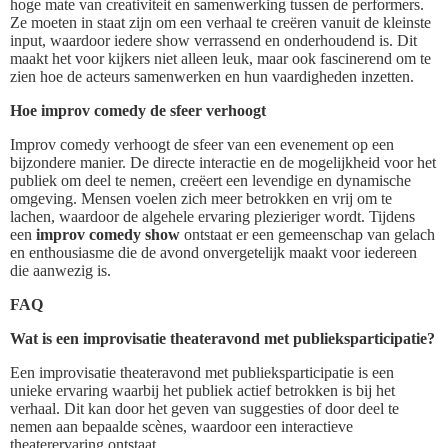
hoge mate van creativiteit en samenwerking tussen de performers.
Ze moeten in staat zijn om een verhaal te creëren vanuit de kleinste
input, waardoor iedere show verrassend en onderhoudend is. Dit
maakt het voor kijkers niet alleen leuk, maar ook fascinerend om te
zien hoe de acteurs samenwerken en hun vaardigheden inzetten.
Hoe improv comedy de sfeer verhoogt
Improv comedy verhoogt de sfeer van een evenement op een
bijzondere manier. De directe interactie en de mogelijkheid voor het
publiek om deel te nemen, creëert een levendige en dynamische
omgeving. Mensen voelen zich meer betrokken en vrij om te
lachen, waardoor de algehele ervaring plezieriger wordt. Tijdens
een
improv comedy show
ontstaat er een gemeenschap van gelach
en enthousiasme die de avond onvergetelijk maakt voor iedereen
die aanwezig is.
FAQ
Wat is een improvisatie theateravond met publieksparticipatie?
Een improvisatie theateravond met publieksparticipatie is een
unieke ervaring waarbij het publiek actief betrokken is bij het
verhaal. Dit kan door het geven van suggesties of door deel te
nemen aan bepaalde scènes, waardoor een interactieve
theaterervaring ontstaat.