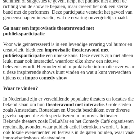
stemmen of suggesties te geven, helpt het publiek niet alleen de
richting van de show te bepalen, maar creëert het ook een sterke
band met de performers. Deze participatie versterkt het gevoel van
gemeenschap en interactie, wat de ervaring onvergetelijk maakt.
Ga naar een improvisatie theateravond met
publieksparticipatie
Voor wie geïnteresseerd is in een levendige ervaring vol humor en
creativiteit, biedt een
improvisatie theateravond met
publieksparticipatie
een unieke kans. Deze events zijn niet alleen
leuk, maar ook interactief, waardoor elke show een nieuwe
belevenis wordt. Hieronder vindt u praktische informatie over waar
u deze inspirerende shows kunt vinden en wat u kunt verwachten
tijdens een
impro comedy show
.
Waar te vinden?
In Nederland zijn er verschillende populaire theaters en locaties die
bekend staan om hun
theateravond met interactie
. Grote steden
zoals Amsterdam, Rotterdam en Utrecht beschikken over diverse
gezelschappen die zich specialiseren in improvisatietheater.
Bekende theaters zoals DeLaMar en het Comedy Café organiseren
regelmatig avonden waar publiek actief betrokken wordt. U kunt
ook lokale evenementen en festivals in de gaten houden, waar vaak
improvisatieshows plaatsvinden.