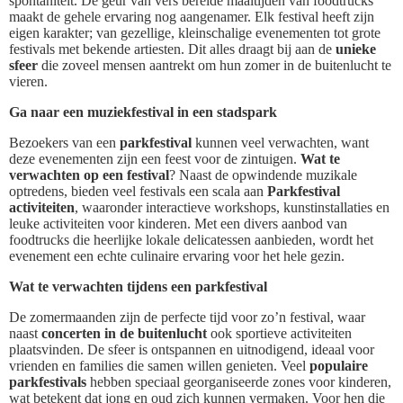
spontaniteit. De geur van vers bereide maaltijden van foodtrucks
maakt de gehele ervaring nog aangenamer. Elk festival heeft zijn
eigen karakter; van gezellige, kleinschalige evenementen tot grote
festivals met bekende artiesten. Dit alles draagt bij aan de
unieke
sfeer
die zoveel mensen aantrekt om hun zomer in de buitenlucht te
vieren.
Ga naar een muziekfestival in een stadspark
Bezoekers van een
parkfestival
kunnen veel verwachten, want
deze evenementen zijn een feest voor de zintuigen.
Wat te
verwachten op een festival
? Naast de opwindende muzikale
optredens, bieden veel festivals een scala aan
Parkfestival
activiteiten
, waaronder interactieve workshops, kunstinstallaties en
leuke activiteiten voor kinderen. Met een divers aanbod van
foodtrucks die heerlijke lokale delicatessen aanbieden, wordt het
evenement een echte culinaire ervaring voor het hele gezin.
Wat te verwachten tijdens een parkfestival
De zomermaanden zijn de perfecte tijd voor zo’n festival, waar
naast
concerten in de buitenlucht
ook sportieve activiteiten
plaatsvinden. De sfeer is ontspannen en uitnodigend, ideaal voor
vrienden en families die samen willen genieten. Veel
populaire
parkfestivals
hebben speciaal georganiseerde zones voor kinderen,
wat betekent dat jong en oud zich kunnen vermaken. Voor hen die