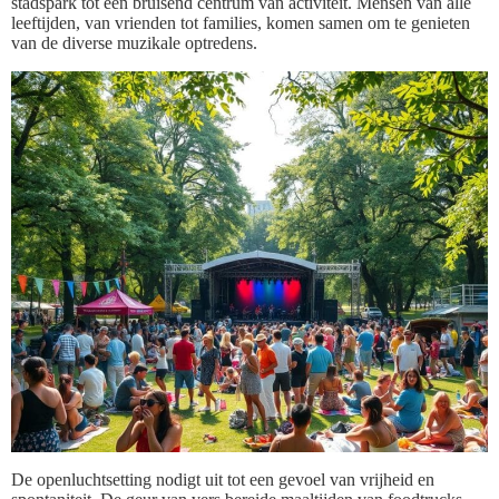
stadspark tot een bruisend centrum van activiteit. Mensen van alle
leeftijden, van vrienden tot families, komen samen om te genieten
van de diverse muzikale optredens.
De openluchtsetting nodigt uit tot een gevoel van vrijheid en