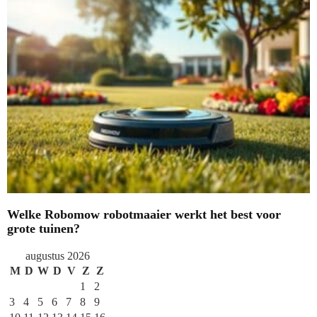
Welke Robomow robotmaaier werkt het best voor
grote tuinen?
augustus 2026
M
D
W
D
V
Z
Z
1
2
3
4
5
6
7
8
9