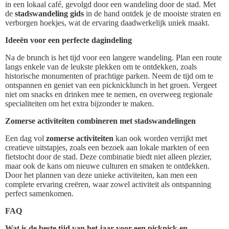
in een lokaal café, gevolgd door een wandeling door de stad. Met
de
stadswandeling gids
in de hand ontdek je de mooiste straten en
verborgen hoekjes, wat de ervaring daadwerkelijk uniek maakt.
Ideeën voor een perfecte dagindeling
Na de brunch is het tijd voor een langere wandeling. Plan een route
langs enkele van de leukste plekken om te ontdekken, zoals
historische monumenten of prachtige parken. Neem de tijd om te
ontspannen en geniet van een picknicklunch in het groen. Vergeet
niet om snacks en drinken mee te nemen, en overweeg regionale
specialiteiten om het extra bijzonder te maken.
Zomerse activiteiten combineren met stadswandelingen
Een dag vol
zomerse activiteiten
kan ook worden verrijkt met
creatieve uitstapjes, zoals een bezoek aan lokale markten of een
fietstocht door de stad. Deze combinatie biedt niet alleen plezier,
maar ook de kans om nieuwe culturen en smaken te ontdekken.
Door het plannen van deze unieke activiteiten, kan men een
complete ervaring creëren, waar zowel activiteit als ontspanning
perfect samenkomen.
FAQ
Wat is de beste tijd van het jaar voor een picknick en