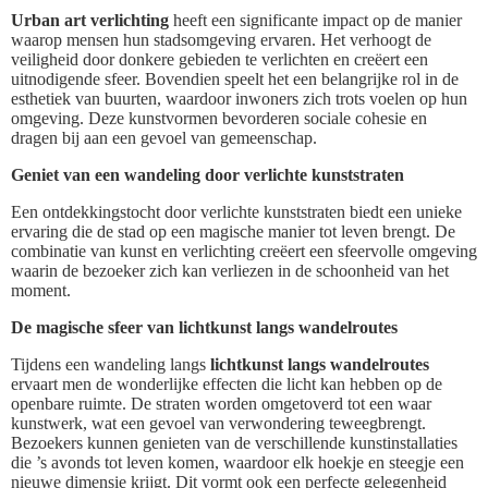
Urban art verlichting
heeft een significante impact op de manier
waarop mensen hun stadsomgeving ervaren. Het verhoogt de
veiligheid door donkere gebieden te verlichten en creëert een
uitnodigende sfeer. Bovendien speelt het een belangrijke rol in de
esthetiek van buurten, waardoor inwoners zich trots voelen op hun
omgeving. Deze kunstvormen bevorderen sociale cohesie en
dragen bij aan een gevoel van gemeenschap.
Geniet van een wandeling door verlichte kunststraten
Een ontdekkingstocht door verlichte kunststraten biedt een unieke
ervaring die de stad op een magische manier tot leven brengt. De
combinatie van kunst en verlichting creëert een sfeervolle omgeving
waarin de bezoeker zich kan verliezen in de schoonheid van het
moment.
De magische sfeer van lichtkunst langs wandelroutes
Tijdens een wandeling langs
lichtkunst langs wandelroutes
ervaart men de wonderlijke effecten die licht kan hebben op de
openbare ruimte. De straten worden omgetoverd tot een waar
kunstwerk, wat een gevoel van verwondering teweegbrengt.
Bezoekers kunnen genieten van de verschillende kunstinstallaties
die ’s avonds tot leven komen, waardoor elk hoekje en steegje een
nieuwe dimensie krijgt. Dit vormt ook een perfecte gelegenheid