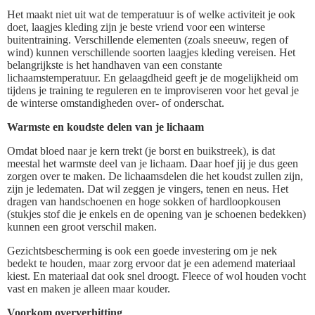
Het maakt niet uit wat de temperatuur is of welke activiteit je ook
doet, laagjes kleding zijn je beste vriend voor een winterse
buitentraining. Verschillende elementen (zoals sneeuw, regen of
wind) kunnen verschillende soorten laagjes kleding vereisen. Het
belangrijkste is het handhaven van een constante
lichaamstemperatuur. En gelaagdheid geeft je de mogelijkheid om
tijdens je training te reguleren en te improviseren voor het geval je
de winterse omstandigheden over- of onderschat.
Warmste en koudste delen van je lichaam
Omdat bloed naar je kern trekt (je borst en buikstreek), is dat
meestal het warmste deel van je lichaam. Daar hoef jij je dus geen
zorgen over te maken. De lichaamsdelen die het koudst zullen zijn,
zijn je ledematen. Dat wil zeggen je vingers, tenen en neus. Het
dragen van handschoenen en hoge sokken of hardloopkousen
(stukjes stof die je enkels en de opening van je schoenen bedekken)
kunnen een groot verschil maken.
Gezichtsbescherming is ook een goede investering om je nek
bedekt te houden, maar zorg ervoor dat je een ademend materiaal
kiest. En materiaal dat ook snel droogt. Fleece of wol houden vocht
vast en maken je alleen maar kouder.
Voorkom oververhitting