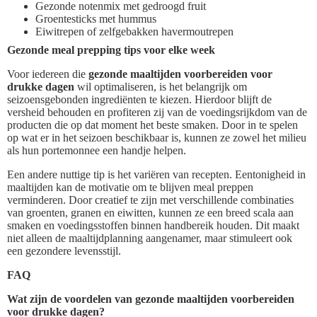
Gezonde notenmix met gedroogd fruit
Groentesticks met hummus
Eiwitrepen of zelfgebakken havermoutrepen
Gezonde meal prepping tips voor elke week
Voor iedereen die
gezonde maaltijden voorbereiden voor
drukke dagen
wil optimaliseren, is het belangrijk om
seizoensgebonden ingrediënten te kiezen. Hierdoor blijft de
versheid behouden en profiteren zij van de voedingsrijkdom van de
producten die op dat moment het beste smaken. Door in te spelen
op wat er in het seizoen beschikbaar is, kunnen ze zowel het milieu
als hun portemonnee een handje helpen.
Een andere nuttige tip is het variëren van recepten. Eentonigheid in
maaltijden kan de motivatie om te blijven meal preppen
verminderen. Door creatief te zijn met verschillende combinaties
van groenten, granen en eiwitten, kunnen ze een breed scala aan
smaken en voedingsstoffen binnen handbereik houden. Dit maakt
niet alleen de maaltijdplanning aangenamer, maar stimuleert ook
een gezondere levensstijl.
FAQ
Wat zijn de voordelen van gezonde maaltijden voorbereiden
voor drukke dagen?