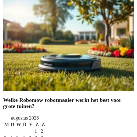
Welke Robomow robotmaaier werkt het best voor
grote tuinen?
augustus 2026
M
D
W
D
V
Z
Z
1
2