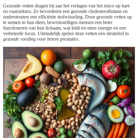
Gezonde vetten dragen bij aan het verlagen van het risico op hart-
en vaatziekten. Ze bevorderen een gezonde cholesterolbalans en
ondersteunen een efficiënte stofwisseling. Door gezonde vetten op
te nemen in hun dieet, bewerkstelligen mensen een beter
functioneren van hun lichaam, wat leidt tot meer energie en een
verbeterde focus. Uiteindelijk spelen deze vetten een sleutelrol in
gezonde voeding voor betere prestaties
.