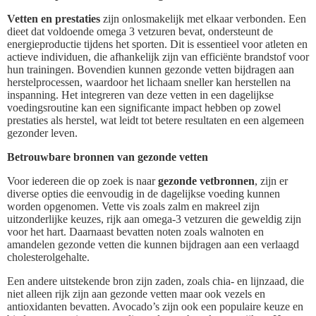
Vetten en prestaties
zijn onlosmakelijk met elkaar verbonden. Een
dieet dat voldoende omega 3 vetzuren bevat, ondersteunt de
energieproductie tijdens het sporten. Dit is essentieel voor atleten en
actieve individuen, die afhankelijk zijn van efficiënte brandstof voor
hun trainingen. Bovendien kunnen gezonde vetten bijdragen aan
herstelprocessen, waardoor het lichaam sneller kan herstellen na
inspanning. Het integreren van deze vetten in een dagelijkse
voedingsroutine kan een significante impact hebben op zowel
prestaties als herstel, wat leidt tot betere resultaten en een algemeen
gezonder leven.
Betrouwbare bronnen van gezonde vetten
Voor iedereen die op zoek is naar
gezonde vetbronnen
, zijn er
diverse opties die eenvoudig in de dagelijkse voeding kunnen
worden opgenomen. Vette vis zoals zalm en makreel zijn
uitzonderlijke keuzes, rijk aan omega-3 vetzuren die geweldig zijn
voor het hart. Daarnaast bevatten noten zoals walnoten en
amandelen gezonde vetten die kunnen bijdragen aan een verlaagd
cholesterolgehalte.
Een andere uitstekende bron zijn zaden, zoals chia- en lijnzaad, die
niet alleen rijk zijn aan gezonde vetten maar ook vezels en
antioxidanten bevatten. Avocado’s zijn ook een populaire keuze en