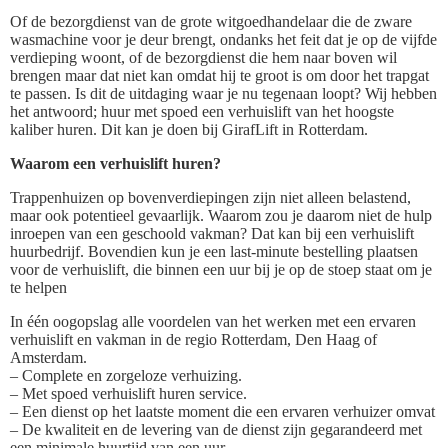
Of de bezorgdienst van de grote witgoedhandelaar die de zware
wasmachine voor je deur brengt, ondanks het feit dat je op de vijfde
verdieping woont, of de bezorgdienst die hem naar boven wil
brengen maar dat niet kan omdat hij te groot is om door het trapgat
te passen. Is dit de uitdaging waar je nu tegenaan loopt? Wij hebben
het antwoord; huur met spoed een verhuislift van het hoogste
kaliber huren. Dit kan je doen bij GirafLift in Rotterdam.
Waarom een verhuislift huren?
Trappenhuizen op bovenverdiepingen zijn niet alleen belastend,
maar ook potentieel gevaarlijk. Waarom zou je daarom niet de hulp
inroepen van een geschoold vakman? Dat kan bij een verhuislift
huurbedrijf. Bovendien kun je een last-minute bestelling plaatsen
voor de verhuislift, die binnen een uur bij je op de stoep staat om je
te helpen
In één oogopslag alle voordelen van het werken met een ervaren
verhuislift en vakman in de regio Rotterdam, Den Haag of
Amsterdam.
– Complete en zorgeloze verhuizing.
– Met spoed verhuislift huren service.
– Een dienst op het laatste moment die een ervaren verhuizer omvat
– De kwaliteit en de levering van de dienst zijn gegarandeerd met
een minimale huurtijd van een uur.