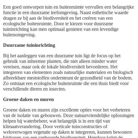
Een goed ontworpen tuin en buitenruimte vervullen een belangrijke
functie in een duurzame leefomgeving. Naast esthetische waarde
dragen ze bij aan de biodiversiteit en het creëren van een
ecologische buitenruimte. Door te kiezen voor duurzame
tuininrichting kan men optimaal genieten van een levendige
buitenomgeving.
Duurzame tuininrichting
Bij het aanleggen van een duurzame tuin ligt de focus op het
gebruik van inheemse planten, die niet alleen minder water
vereisen, maar ook de lokale biodiversiteit bevorderen. Het
integreren van elementen zoals natuurlijke materialen en biologisch
afbreekbare meststoffen ondersteunt de gezondheid van de bodem.
Zo ontstaat een ecologische buitenruimte die een thuis biedt voor
verschillende dieren en insecten.
Groene daken en muren
Groene daken en muren zijn excellente opties voor het verbeteren
van de isolatie van gebouwen. Deze natuurvriendelijke oplossingen
helpen bij waterbeheer, wat belangrijk is in een tijd van
klimaatverandering. Door verticale tuinconstructies of
weloverwogen vegetatie op daken te integreren, kunnen bewoners
bijdragen aan een verhoogde biodiversiteit. Hierdoor krijgt de