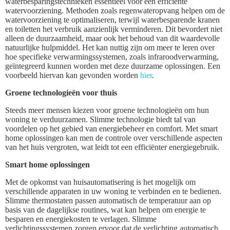
waterbesparingstechnieken essentieel voor een efficiënte
watervoorziening. Methoden zoals regenwateropvang helpen om de
watervoorziening te optimaliseren, terwijl waterbesparende kranen
en toiletten het verbruik aanzienlijk verminderen. Dit bevordert niet
alleen de duurzaamheid, maar ook het behoud van dit waardevolle
natuurlijke hulpmiddel. Het kan nuttig zijn om meer te leren over
hoe specifieke verwarmingssystemen, zoals infraroodverwarming,
geïntegreerd kunnen worden met deze duurzame oplossingen. Een
voorbeeld hiervan kan gevonden worden
hier
.
Groene technologieën voor thuis
Steeds meer mensen kiezen voor groene technologieën om hun
woning te verduurzamen. Slimme technologie biedt tal van
voordelen op het gebied van energiebeheer en comfort. Met smart
home oplossingen kan men de controle over verschillende aspecten
van het huis vergroten, wat leidt tot een efficiënter energiegebruik.
Smart home oplossingen
Met de opkomst van huisautomatisering is het mogelijk om
verschillende apparaten in uw woning te verbinden en te bedienen.
Slimme thermostaten passen automatisch de temperatuur aan op
basis van de dagelijkse routines, wat kan helpen om energie te
besparen en energiekosten te verlagen. Slimme
verlichtingssystemen zorgen ervoor dat de verlichting automatisch