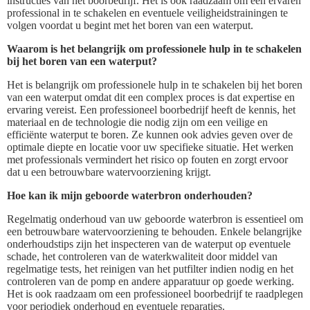
instructies van het boorbedrijf. Het is ook raadzaam om een ervaren
professional in te schakelen en eventuele veiligheidstrainingen te
volgen voordat u begint met het boren van een waterput.
Waarom is het belangrijk om professionele hulp in te schakelen
bij het boren van een waterput?
Het is belangrijk om professionele hulp in te schakelen bij het boren
van een waterput omdat dit een complex proces is dat expertise en
ervaring vereist. Een professioneel boorbedrijf heeft de kennis, het
materiaal en de technologie die nodig zijn om een veilige en
efficiënte waterput te boren. Ze kunnen ook advies geven over de
optimale diepte en locatie voor uw specifieke situatie. Het werken
met professionals vermindert het risico op fouten en zorgt ervoor
dat u een betrouwbare watervoorziening krijgt.
Hoe kan ik mijn geboorde waterbron onderhouden?
Regelmatig onderhoud van uw geboorde waterbron is essentieel om
een betrouwbare watervoorziening te behouden. Enkele belangrijke
onderhoudstips zijn het inspecteren van de waterput op eventuele
schade, het controleren van de waterkwaliteit door middel van
regelmatige tests, het reinigen van het putfilter indien nodig en het
controleren van de pomp en andere apparatuur op goede werking.
Het is ook raadzaam om een professioneel boorbedrijf te raadplegen
voor periodiek onderhoud en eventuele reparaties.