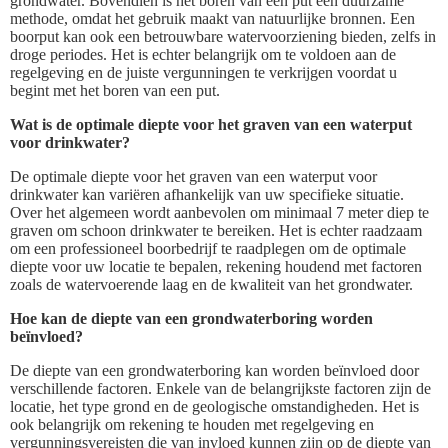
grondwater. Bovendien is het boren van een put een duurzame
methode, omdat het gebruik maakt van natuurlijke bronnen. Een
boorput kan ook een betrouwbare watervoorziening bieden, zelfs in
droge periodes. Het is echter belangrijk om te voldoen aan de
regelgeving en de juiste vergunningen te verkrijgen voordat u
begint met het boren van een put.
Wat is de optimale diepte voor het graven van een waterput
voor drinkwater?
De optimale diepte voor het graven van een waterput voor
drinkwater kan variëren afhankelijk van uw specifieke situatie.
Over het algemeen wordt aanbevolen om minimaal 7 meter diep te
graven om schoon drinkwater te bereiken. Het is echter raadzaam
om een professioneel boorbedrijf te raadplegen om de optimale
diepte voor uw locatie te bepalen, rekening houdend met factoren
zoals de watervoerende laag en de kwaliteit van het grondwater.
Hoe kan de diepte van een grondwaterboring worden
beïnvloed?
De diepte van een grondwaterboring kan worden beïnvloed door
verschillende factoren. Enkele van de belangrijkste factoren zijn de
locatie, het type grond en de geologische omstandigheden. Het is
ook belangrijk om rekening te houden met regelgeving en
vergunningsvereisten die van invloed kunnen zijn op de diepte van