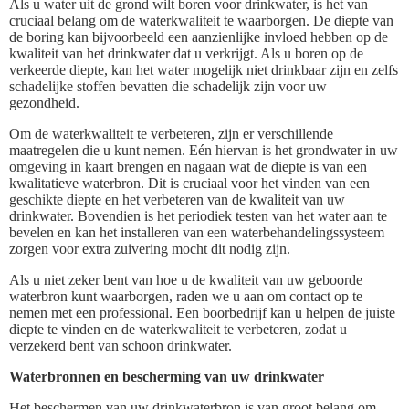
Als u water uit de grond wilt boren voor drinkwater, is het van
cruciaal belang om de waterkwaliteit te waarborgen. De diepte van
de boring kan bijvoorbeeld een aanzienlijke invloed hebben op de
kwaliteit van het drinkwater dat u verkrijgt. Als u boren op de
verkeerde diepte, kan het water mogelijk niet drinkbaar zijn en zelfs
schadelijke stoffen bevatten die schadelijk zijn voor uw
gezondheid.
Om de waterkwaliteit te verbeteren, zijn er verschillende
maatregelen die u kunt nemen. Eén hiervan is het grondwater in uw
omgeving in kaart brengen en nagaan wat de diepte is van een
kwalitatieve waterbron. Dit is cruciaal voor het vinden van een
geschikte diepte en het verbeteren van de kwaliteit van uw
drinkwater. Bovendien is het periodiek testen van het water aan te
bevelen en kan het installeren van een waterbehandelingssysteem
zorgen voor extra zuivering mocht dit nodig zijn.
Als u niet zeker bent van hoe u de kwaliteit van uw geboorde
waterbron kunt waarborgen, raden we u aan om contact op te
nemen met een professional. Een boorbedrijf kan u helpen de juiste
diepte te vinden en de waterkwaliteit te verbeteren, zodat u
verzekerd bent van schoon drinkwater.
Waterbronnen en bescherming van uw drinkwater
Het beschermen van uw drinkwaterbron is van groot belang om