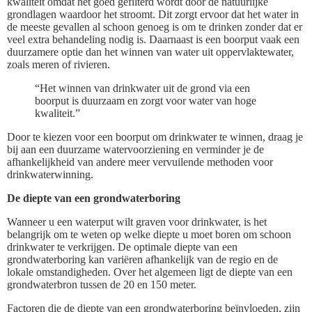
kwaliteit omdat het goed gefilterd wordt door de natuurlijke
grondlagen waardoor het stroomt. Dit zorgt ervoor dat het water in
de meeste gevallen al schoon genoeg is om te drinken zonder dat er
veel extra behandeling nodig is. Daarnaast is een boorput vaak een
duurzamere optie dan het winnen van water uit oppervlaktewater,
zoals meren of rivieren.
“Het winnen van drinkwater uit de grond via een
boorput is duurzaam en zorgt voor water van hoge
kwaliteit.”
Door te kiezen voor een boorput om drinkwater te winnen, draag je
bij aan een duurzame watervoorziening en verminder je de
afhankelijkheid van andere meer vervuilende methoden voor
drinkwaterwinning.
De diepte van een grondwaterboring
Wanneer u een waterput wilt graven voor drinkwater, is het
belangrijk om te weten op welke diepte u moet boren om schoon
drinkwater te verkrijgen. De optimale diepte van een
grondwaterboring kan variëren afhankelijk van de regio en de
lokale omstandigheden. Over het algemeen ligt de diepte van een
grondwaterbron tussen de 20 en 150 meter.
Factoren die de diepte van een grondwaterboring beïnvloeden, zijn