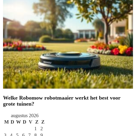
Welke Robomow robotmaaier werkt het best voor
grote tuinen?
augustus 2026
M
D
W
D
V
Z
Z
1
2
3
4
5
6
7
8
9