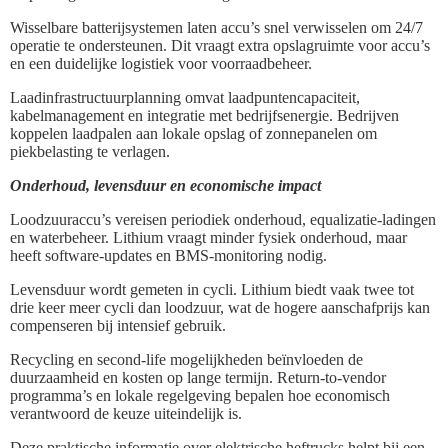
Wisselbare batterijsystemen laten accu’s snel verwisselen om 24/7
operatie te ondersteunen. Dit vraagt extra opslagruimte voor accu’s
en een duidelijke logistiek voor voorraadbeheer.
Laadinfrastructuurplanning omvat laadpuntencapaciteit,
kabelmanagement en integratie met bedrijfsenergie. Bedrijven
koppelen laadpalen aan lokale opslag of zonnepanelen om
piekbelasting te verlagen.
Onderhoud, levensduur en economische impact
Loodzuuraccu’s vereisen periodiek onderhoud, equalizatie-ladingen
en waterbeheer. Lithium vraagt minder fysiek onderhoud, maar
heeft software-updates en BMS-monitoring nodig.
Levensduur wordt gemeten in cycli. Lithium biedt vaak twee tot
drie keer meer cycli dan loodzuur, wat de hogere aanschafprijs kan
compenseren bij intensief gebruik.
Recycling en second-life mogelijkheden beïnvloeden de
duurzaamheid en kosten op lange termijn. Return-to-vendor
programma’s en lokale regelgeving bepalen hoe economisch
verantwoord de keuze uiteindelijk is.
Deze praktische informatie over elektrische heftrucks helpt bij een