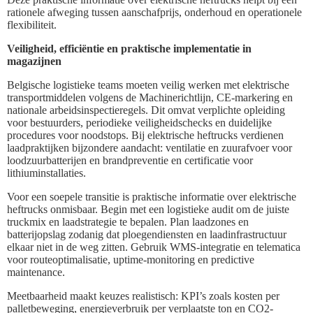
rationele afweging tussen aanschafprijs, onderhoud en operationele
flexibiliteit.
Veiligheid, efficiëntie en praktische implementatie in
magazijnen
Belgische logistieke teams moeten veilig werken met elektrische
transportmiddelen volgens de Machinerichtlijn, CE-markering en
nationale arbeidsinspectieregels. Dit omvat verplichte opleiding
voor bestuurders, periodieke veiligheidschecks en duidelijke
procedures voor noodstops. Bij elektrische heftrucks verdienen
laadpraktijken bijzondere aandacht: ventilatie en zuurafvoer voor
loodzuurbatterijen en brandpreventie en certificatie voor
lithiuminstallaties.
Voor een soepele transitie is praktische informatie over elektrische
heftrucks onmisbaar. Begin met een logistieke audit om de juiste
truckmix en laadstrategie te bepalen. Plan laadzones en
batterijopslag zodanig dat ploegendiensten en laadinfrastructuur
elkaar niet in de weg zitten. Gebruik WMS-integratie en telematica
voor routeoptimalisatie, uptime-monitoring en predictive
maintenance.
Meetbaarheid maakt keuzes realistisch: KPI’s zoals kosten per
palletbeweging, energieverbruik per verplaatste ton en CO2-