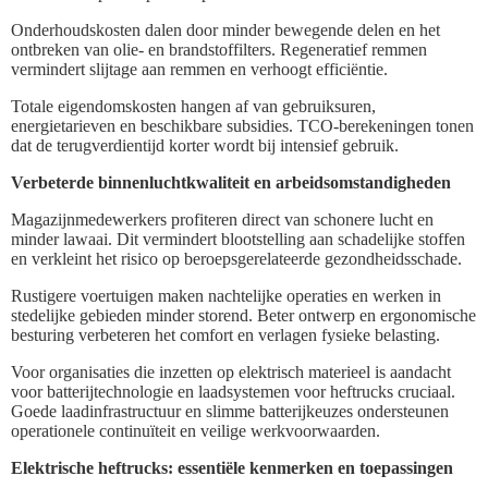
Onderhoudskosten dalen door minder bewegende delen en het
ontbreken van olie- en brandstoffilters. Regeneratief remmen
vermindert slijtage aan remmen en verhoogt efficiëntie.
Totale eigendomskosten hangen af van gebruiksuren,
energietarieven en beschikbare subsidies. TCO-berekeningen tonen
dat de terugverdientijd korter wordt bij intensief gebruik.
Verbeterde binnenluchtkwaliteit en arbeidsomstandigheden
Magazijnmedewerkers profiteren direct van schonere lucht en
minder lawaai. Dit vermindert blootstelling aan schadelijke stoffen
en verkleint het risico op beroepsgerelateerde gezondheidsschade.
Rustigere voertuigen maken nachtelijke operaties en werken in
stedelijke gebieden minder storend. Beter ontwerp en ergonomische
besturing verbeteren het comfort en verlagen fysieke belasting.
Voor organisaties die inzetten op elektrisch materieel is aandacht
voor batterijtechnologie en laadsystemen voor heftrucks cruciaal.
Goede laadinfrastructuur en slimme batterijkeuzes ondersteunen
operationele continuïteit en veilige werkvoorwaarden.
Elektrische heftrucks: essentiële kenmerken en toepassingen