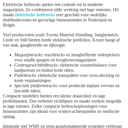
Elektrische heftrucks spelen een centrale rol in moderne
magazijnen. Ze combineren stille werking met lage emissies. Dit
maakt
elektrische heftrucks
zeer geschikt voor stedelijke
distributiecentra en gevoelige binnenruimtes in Nederland en
België.
Veel producenten zoals Toyota Material Handling, Jungheinrich,
Linde en Still bieden brede elektrische portfolios. Keuze hangt af
van taak, gangbreedte en rijhoogte.
Magazijntrucks
: reachtrucks en hoogheffende orderpickers
voor smalle gangen en hoogbouwmagazijnen.
Contragewichtheftrucks
: elektrische counterbalance voor
laadperrons en buiten korte ritten.
Pallettrucks
: elektrische transpallets voor cross-docking en
korte verplaatsingen.
Speciale platformtrucks
: voor productie-inplant vervoer en
last-mile taken.
Compacte modellen bieden een kleine draaicirkel en lage
profielmasten. Dat verbetert zichtlijnen en maakt werken mogelijk
in lage ruimtes. Zulke compacte heftruckoplossingen voor
binnenruimtes zijn ideaal voor winkel-achterpanden en medische
opslag.
Integratie met WMS en semi-geautomatiseerde systemen verhoogt