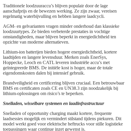
Traditionele loodzuuraccu’s blijven populair door de lage
aanschafprijs en de bewezen werking. Ze zijn zwaar, vereisen
regelmatig waterbijvulling en hebben langere laadcycli.
AGM- en gelvarianten vragen minder onderhoud dan klassieke
loodzuurtypes. Ze bieden verbeterde prestaties in vochtige
omstandigheden, maar blijven beperkt in energiedichtheid ten
opzichte van moderne alternatieven.
Lithium-ion batterijen bieden hogere energiedichtheid, kortere
laadtijden en langere levensduur. Merken zoals EnerSys,
Hoppecke, Leoch en CATL leveren industriële accu’s met
geïntegreerde BMS. De initiële kost is hoger, maar de totale
eigendomskosten dalen bij intensief gebruik.
Brandveiligheid en certificering blijven cruciaal. Een betrouwbaar
BMS en certificaten zoals CE en UN38.3 zijn noodzakelijk bij
lithium-oplossingen om risico’s te beperken.
Snelladen, wisselbare systemen en laadinfrastructuur
Snelladen of opportunity charging maakt kortere, frequente
laadsessies mogelijk en vermindert stilstand tijdens piekuren. Dit
model werkt goed voor elektrische heftrucks voor stille logistieke
toepassingen waar continue inzet gewenst is.