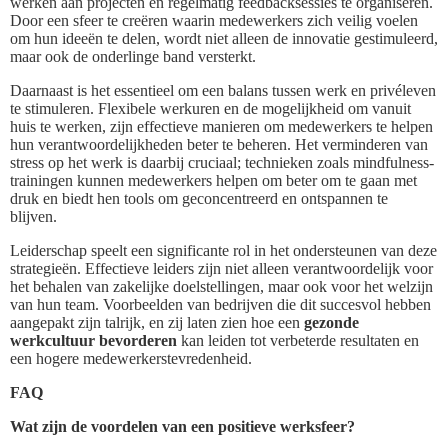
werken aan projecten en regelmatig feedbacksessies te organiseren.
Door een sfeer te creëren waarin medewerkers zich veilig voelen
om hun ideeën te delen, wordt niet alleen de innovatie gestimuleerd,
maar ook de onderlinge band versterkt.
Daarnaast is het essentieel om een balans tussen werk en privéleven
te stimuleren. Flexibele werkuren en de mogelijkheid om vanuit
huis te werken, zijn effectieve manieren om medewerkers te helpen
hun verantwoordelijkheden beter te beheren. Het verminderen van
stress op het werk is daarbij cruciaal; technieken zoals mindfulness-
trainingen kunnen medewerkers helpen om beter om te gaan met
druk en biedt hen tools om geconcentreerd en ontspannen te
blijven.
Leiderschap speelt een significante rol in het ondersteunen van deze
strategieën. Effectieve leiders zijn niet alleen verantwoordelijk voor
het behalen van zakelijke doelstellingen, maar ook voor het welzijn
van hun team. Voorbeelden van bedrijven die dit succesvol hebben
aangepakt zijn talrijk, en zij laten zien hoe een
gezonde
werkcultuur bevorderen
kan leiden tot verbeterde resultaten en
een hogere medewerkerstevredenheid.
FAQ
Wat zijn de voordelen van een positieve werksfeer?