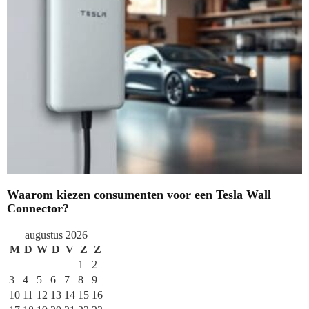
Waarom kiezen consumenten voor een Tesla Wall
Connector?
augustus 2026
M
D
W
D
V
Z
Z
1
2
3
4
5
6
7
8
9
10
11
12
13
14
15
16