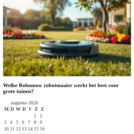
Welke Robomow robotmaaier werkt het best voor
grote tuinen?
augustus 2026
M
D
W
D
V
Z
Z
1
2
3
4
5
6
7
8
9
10
11
12
13
14
15
16