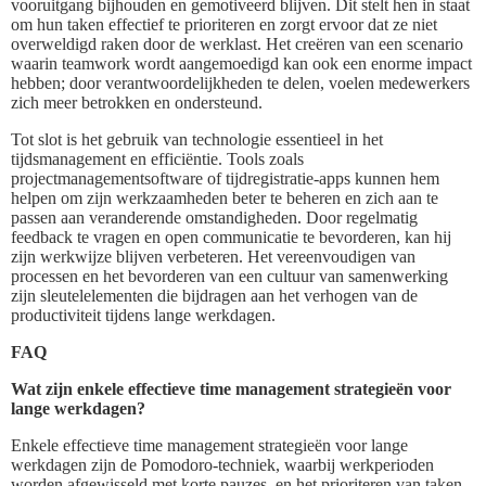
vooruitgang bijhouden en gemotiveerd blijven. Dit stelt hen in staat
om hun taken effectief te prioriteren en zorgt ervoor dat ze niet
overweldigd raken door de werklast. Het creëren van een scenario
waarin teamwork wordt aangemoedigd kan ook een enorme impact
hebben; door verantwoordelijkheden te delen, voelen medewerkers
zich meer betrokken en ondersteund.
Tot slot is het gebruik van technologie essentieel in het
tijdsmanagement en efficiëntie. Tools zoals
projectmanagementsoftware of tijdregistratie-apps kunnen hem
helpen om zijn werkzaamheden beter te beheren en zich aan te
passen aan veranderende omstandigheden. Door regelmatig
feedback te vragen en open communicatie te bevorderen, kan hij
zijn werkwijze blijven verbeteren. Het vereenvoudigen van
processen en het bevorderen van een cultuur van samenwerking
zijn sleutelelementen die bijdragen aan het verhogen van de
productiviteit tijdens lange werkdagen.
FAQ
Wat zijn enkele effectieve time management strategieën voor
lange werkdagen?
Enkele effectieve time management strategieën voor lange
werkdagen zijn de Pomodoro-techniek, waarbij werkperioden
worden afgewisseld met korte pauzes, en het prioriteren van taken