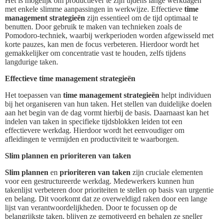
Het is mogelijk om productiever te zijn tijdens lange werkdagen
met enkele slimme aanpassingen in werkwijze. Effectieve
time
management strategieën
zijn essentieel om de tijd optimaal te
benutten. Door gebruik te maken van technieken zoals de
Pomodoro-techniek, waarbij werkperioden worden afgewisseld met
korte pauzes, kan men de focus verbeteren. Hierdoor wordt het
gemakkelijker om concentratie vast te houden, zelfs tijdens
langdurige taken.
Effectieve time management strategieën
Het toepassen van
time management strategieën
helpt individuen
bij het organiseren van hun taken. Het stellen van duidelijke doelen
aan het begin van de dag vormt hierbij de basis. Daarnaast kan het
indelen van taken in specifieke tijdsblokken leiden tot een
effectievere werkdag. Hierdoor wordt het eenvoudiger om
afleidingen te vermijden en productiviteit te waarborgen.
Slim plannen en prioriteren van taken
Slim plannen
en
prioriteren van taken
zijn cruciale elementen
voor een gestructureerde werkdag. Medewerkers kunnen hun
takenlijst verbeteren door prioriteiten te stellen op basis van urgentie
en belang. Dit voorkomt dat ze overweldigd raken door een lange
lijst van verantwoordelijkheden. Door te focussen op de
belangrijkste taken, blijven ze gemotiveerd en behalen ze sneller