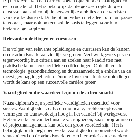
Bij het kiezen van een carrière spelen opleiding en vaardigheden
een cruciale rol. Het is belangrijk dat de gekozen opleiding en
cursussen aansluiten bij de persoonlijke ambities en de vereisten
van de arbeidsmarkt. Dit helpt individuen niet alleen om hun passie
te volgen, maar ook om een solide basis te leggen voor hun
toekomstige loopbaan.
Relevante opleidingen en cursussen
Het volgen van relevante opleidingen en cursussen kan de kansen
op de arbeidsmarkt aanzienlijk vergroten. Veel werkgevers passen
tegenwoordig hun criteria aan en zoeken naar kandidaten met
praktische kennis en specifieke certificeringen. Opleidingen in
technologie, gezondheidszorg en duurzaamheid zijn enkele van de
meest gevraagde gebieden. Door te investeren in deze opleidingen
wordt de kans op een succesvolle carrière groter.
Vaardigheden die waardevol zijn op de arbeidsmarkt
Naast diploma’s zijn specifieke vaardigheden essentieel voor
succes. Vaardigheden zoals communicatie, probleemoplossend
vermogen en teamwork zijn hoog in het vaandel bij werkgevers.
Het ontwikkelen van technische vaardigheden, zoals programmeren
of projectmanagement, kan ook een groot voordeel zijn. Het is
belangrijk om te begrijpen welke vaardigheden momenteel worden
gewaardeerd op de arbeidsmarkt en om hier actief aan te werken.