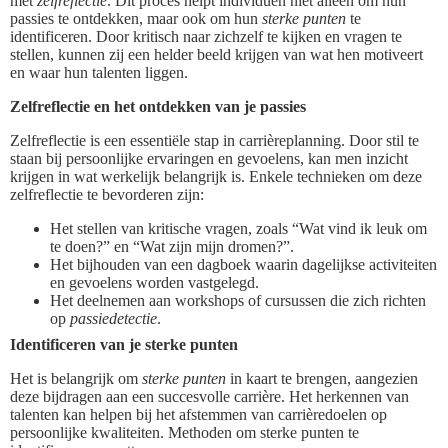
met
zelfreflectie
. Dit proces helpt individuen niet alleen om hun
passies te ontdekken, maar ook om hun
sterke punten
te
identificeren. Door kritisch naar zichzelf te kijken en vragen te
stellen, kunnen zij een helder beeld krijgen van wat hen motiveert
en waar hun talenten liggen.
Zelfreflectie en het ontdekken van je passies
Zelfreflectie is een essentiële stap in carrièreplanning. Door stil te
staan bij persoonlijke ervaringen en gevoelens, kan men inzicht
krijgen in wat werkelijk belangrijk is. Enkele technieken om deze
zelfreflectie te bevorderen zijn:
Het stellen van kritische vragen, zoals “Wat vind ik leuk om
te doen?” en “Wat zijn mijn dromen?”.
Het bijhouden van een dagboek waarin dagelijkse activiteiten
en gevoelens worden vastgelegd.
Het deelnemen aan workshops of cursussen die zich richten
op
passiedetectie
.
Identificeren van je sterke punten
Het is belangrijk om
sterke punten
in kaart te brengen, aangezien
deze bijdragen aan een succesvolle carrière. Het herkennen van
talenten kan helpen bij het afstemmen van carrièredoelen op
persoonlijke kwaliteiten. Methoden om sterke punten te