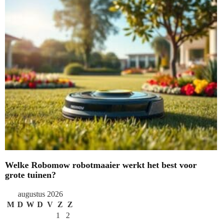
Welke Robomow robotmaaier werkt het best voor
grote tuinen?
augustus 2026
M
D
W
D
V
Z
Z
1
2