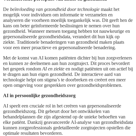
De
beïnvloeding van gezondheid door technologie
maakt het
mogelijk voor individuen om informatie te verzamelen en
analyseren die voorheen moeilijk toegankelijk was. Dit geeft hen de
kans om beter geïnformeerde beslissingen te nemen over hun
gezondheid. Wanneer mensen toegang hebben tot nauwkeurige en
gepersonaliseerde gezondheidsdata, verandert dit hun kijk op
ziekte. Traditionele benaderingen van gezondheid maken plaats
voor een meer proactieve en gepersonaliseerde benadering.
Met de komst van AI komen patiënten dichter bij hun zorgverleners
en kunnen ze deelnemen aan hun zorgtraject. Dit proces bevordert
het gesprek rondom
AI en ziekte
en nodigt patiënten uit om actief bij
te dragen aan hun eigen gezondheid. De interactieve aard van
technologie helpt om stigma’s te doorbreken en creëert een meer
open omgeving voor gesprekken over gezondheidsproblemen.
AI in persoonlijke gezondheidszorg
AI speelt een cruciale rol in het creëren van gepersonaliseerde
gezondheidszorg. Dit gebeurt door het ontwikkelen van
behandelplannen die zijn afgestemd op de unieke behoeften van
elke patiënt. Dankzij geavanceerde AI-analyse van gezondheidsdata
kunnen zorgprofessionals gedetailleerde zorgtrajecten opstellen die
optimale resultaten bevorderen.