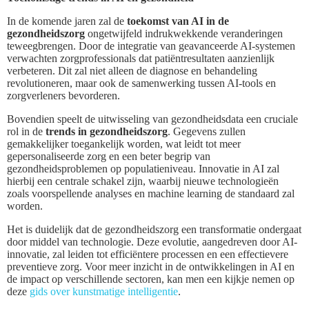
In de komende jaren zal de
toekomst van AI in de
gezondheidszorg
ongetwijfeld indrukwekkende veranderingen
teweegbrengen. Door de integratie van geavanceerde AI-systemen
verwachten zorgprofessionals dat patiëntresultaten aanzienlijk
verbeteren. Dit zal niet alleen de diagnose en behandeling
revolutioneren, maar ook de samenwerking tussen AI-tools en
zorgverleners bevorderen.
Bovendien speelt de uitwisseling van gezondheidsdata een cruciale
rol in de
trends in gezondheidszorg
. Gegevens zullen
gemakkelijker toegankelijk worden, wat leidt tot meer
gepersonaliseerde zorg en een beter begrip van
gezondheidsproblemen op populatieniveau. Innovatie in AI zal
hierbij een centrale schakel zijn, waarbij nieuwe technologieën
zoals voorspellende analyses en machine learning de standaard zal
worden.
Het is duidelijk dat de gezondheidszorg een transformatie ondergaat
door middel van technologie. Deze evolutie, aangedreven door AI-
innovatie, zal leiden tot efficiëntere processen en een effectievere
preventieve zorg. Voor meer inzicht in de ontwikkelingen in AI en
de impact op verschillende sectoren, kan men een kijkje nemen op
deze
gids over kunstmatige intelligentie
.