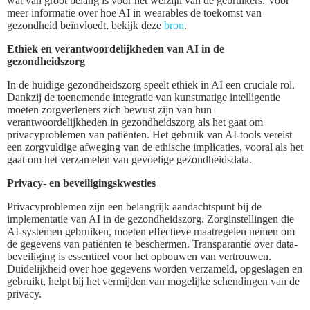
wat van groot belang is voor het welzijn van de gebruikers. Voor
meer informatie over hoe AI in wearables de toekomst van
gezondheid beïnvloedt, bekijk deze
bron
.
Ethiek en verantwoordelijkheden van AI in de
gezondheidszorg
In de huidige gezondheidszorg speelt ethiek in AI een cruciale rol.
Dankzij de toenemende integratie van kunstmatige intelligentie
moeten zorgverleners zich bewust zijn van hun
verantwoordelijkheden in gezondheidszorg als het gaat om
privacyproblemen van patiënten. Het gebruik van AI-tools vereist
een zorgvuldige afweging van de ethische implicaties, vooral als het
gaat om het verzamelen van gevoelige gezondheidsdata.
Privacy- en beveiligingskwesties
Privacyproblemen zijn een belangrijk aandachtspunt bij de
implementatie van AI in de gezondheidszorg. Zorginstellingen die
AI-systemen gebruiken, moeten effectieve maatregelen nemen om
de gegevens van patiënten te beschermen. Transparantie over data-
beveiliging is essentieel voor het opbouwen van vertrouwen.
Duidelijkheid over hoe gegevens worden verzameld, opgeslagen en
gebruikt, helpt bij het vermijden van mogelijke schendingen van de
privacy.