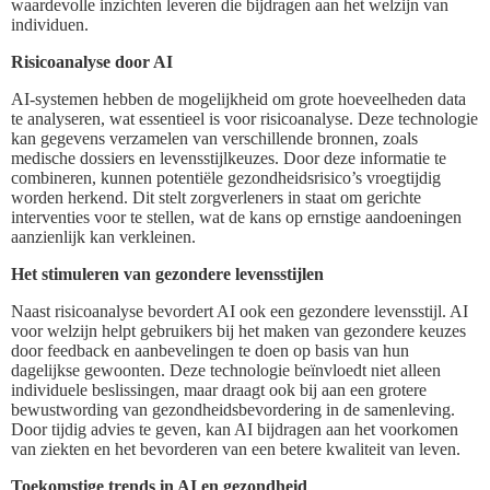
waardevolle inzichten leveren die bijdragen aan het welzijn van
individuen.
Risicoanalyse door AI
AI-systemen hebben de mogelijkheid om grote hoeveelheden data
te analyseren, wat essentieel is voor risicoanalyse. Deze technologie
kan gegevens verzamelen van verschillende bronnen, zoals
medische dossiers en levensstijlkeuzes. Door deze informatie te
combineren, kunnen potentiële gezondheidsrisico’s vroegtijdig
worden herkend. Dit stelt zorgverleners in staat om gerichte
interventies voor te stellen, wat de kans op ernstige aandoeningen
aanzienlijk kan verkleinen.
Het stimuleren van gezondere levensstijlen
Naast risicoanalyse bevordert AI ook een gezondere levensstijl. AI
voor welzijn helpt gebruikers bij het maken van gezondere keuzes
door feedback en aanbevelingen te doen op basis van hun
dagelijkse gewoonten. Deze technologie beïnvloedt niet alleen
individuele beslissingen, maar draagt ook bij aan een grotere
bewustwording van gezondheidsbevordering in de samenleving.
Door tijdig advies te geven, kan AI bijdragen aan het voorkomen
van ziekten en het bevorderen van een betere kwaliteit van leven.
Toekomstige trends in AI en gezondheid