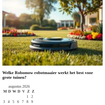
Welke Robomow robotmaaier werkt het best voor
grote tuinen?
augustus 2026
M
D
W
D
V
Z
Z
1
2
3
4
5
6
7
8
9