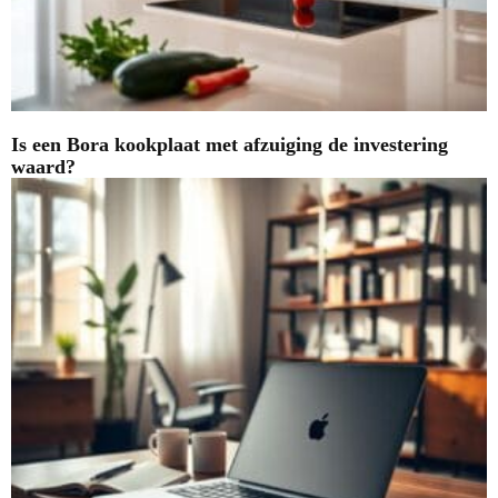
Is een Bora kookplaat met afzuiging de investering
waard?