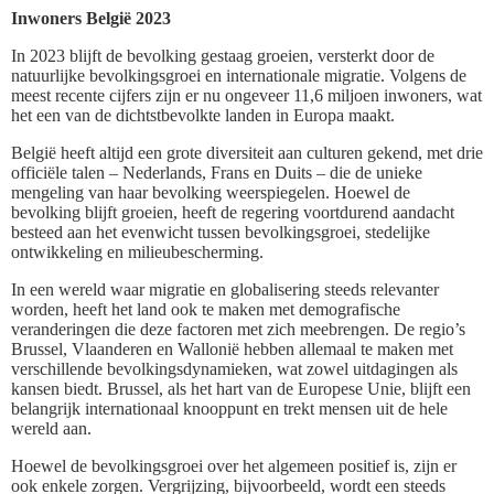
Inwoners België 2023
In 2023 blijft de bevolking gestaag groeien, versterkt door de
natuurlijke bevolkingsgroei en internationale migratie. Volgens de
meest recente cijfers zijn er nu ongeveer 11,6 miljoen inwoners, wat
het een van de dichtstbevolkte landen in Europa maakt.
België heeft altijd een grote diversiteit aan culturen gekend, met drie
officiële talen – Nederlands, Frans en Duits – die de unieke
mengeling van haar bevolking weerspiegelen. Hoewel de
bevolking blijft groeien, heeft de regering voortdurend aandacht
besteed aan het evenwicht tussen bevolkingsgroei, stedelijke
ontwikkeling en milieubescherming.
In een wereld waar migratie en globalisering steeds relevanter
worden, heeft het land ook te maken met demografische
veranderingen die deze factoren met zich meebrengen. De regio’s
Brussel, Vlaanderen en Wallonië hebben allemaal te maken met
verschillende bevolkingsdynamieken, wat zowel uitdagingen als
kansen biedt. Brussel, als het hart van de Europese Unie, blijft een
belangrijk internationaal knooppunt en trekt mensen uit de hele
wereld aan.
Hoewel de bevolkingsgroei over het algemeen positief is, zijn er
ook enkele zorgen. Vergrijzing, bijvoorbeeld, wordt een steeds