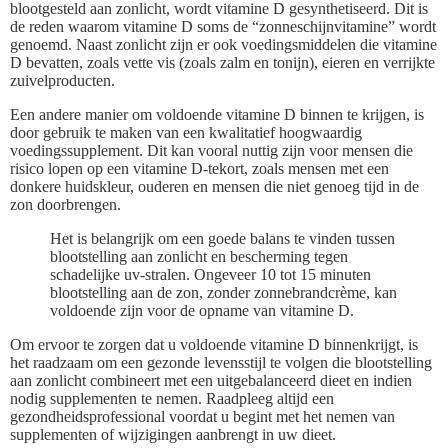
blootgesteld aan zonlicht, wordt vitamine D gesynthetiseerd. Dit is
de reden waarom vitamine D soms de “zonneschijnvitamine” wordt
genoemd. Naast zonlicht zijn er ook voedingsmiddelen die vitamine
D bevatten, zoals vette vis (zoals zalm en tonijn), eieren en verrijkte
zuivelproducten.
Een andere manier om voldoende vitamine D binnen te krijgen, is
door gebruik te maken van een kwalitatief hoogwaardig
voedingssupplement. Dit kan vooral nuttig zijn voor mensen die
risico lopen op een vitamine D-tekort, zoals mensen met een
donkere huidskleur, ouderen en mensen die niet genoeg tijd in de
zon doorbrengen.
Het is belangrijk om een goede balans te vinden tussen
blootstelling aan zonlicht en bescherming tegen
schadelijke uv-stralen. Ongeveer 10 tot 15 minuten
blootstelling aan de zon, zonder zonnebrandcrème, kan
voldoende zijn voor de opname van vitamine D.
Om ervoor te zorgen dat u voldoende vitamine D binnenkrijgt, is
het raadzaam om een gezonde levensstijl te volgen die blootstelling
aan zonlicht combineert met een uitgebalanceerd dieet en indien
nodig supplementen te nemen. Raadpleeg altijd een
gezondheidsprofessional voordat u begint met het nemen van
supplementen of wijzigingen aanbrengt in uw dieet.