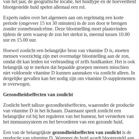
van het jaar, de geografische locatie, het huidtype en de hoeveelheid
blootgestelde huid spelen allemaal een rol.
Experts raden over het algemeen aan om regelmatig een korte
periode (ongeveer 15 tot 30 minuten) in de zon door te brengen
zonder zonnebrandcrème. Deze blootstelling moet plaatsvinden
tijdens de uren waarop de zon het sterkst is, meestal tussen 10.00
uur en 15.00 uur.
Hoewel zonlicht een belangrijke bron van vitamine D is, moeten
mensen voorzichtig zijn met overmatige blootstelling aan de zon,
omdat dit kan leiden tot verbranding of zelfs huidkanker. Het is ook
belangrijk op te merken dat bepaalde groepen mensen misschien
niet voldoende vitamine D kunnen aanmaken via zonlicht alleen. In
dergelijke gevallen kan het nodig zijn om vitamine D-supplementen
te overwegen.
Gezondheidseffecten van zonlicht
Zonlicht heeft talloze gezondheidseffecten, waaronder de productie
van vitamine D in het lichaam. Daarnaast speelt zonlicht een
belangrijke rol bij het reguleren van het humeur, het versterken van
het immuunsysteem en het bevorderen van een gezonde huid.
Een van de belangrijkste
gezondheidseffecten van zonlicht
is de
productie van vitamine D. Wanneer de huid wordt blootgesteld aan