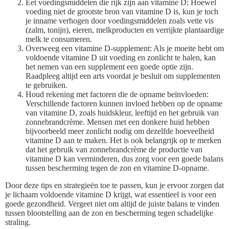
Eet voedingsmiddelen die rijk zijn aan vitamine D: Hoewel
voeding niet de grootste bron van vitamine D is, kun je toch
je inname verhogen door voedingsmiddelen zoals vette vis
(zalm, tonijn), eieren, melkproducten en verrijkte plantaardige
melk te consumeren.
Overweeg een vitamine D-supplement: Als je moeite hebt om
voldoende vitamine D uit voeding en zonlicht te halen, kan
het nemen van een supplement een goede optie zijn.
Raadpleeg altijd een arts voordat je besluit om supplementen
te gebruiken.
Houd rekening met factoren die de opname beïnvloeden:
Verschillende factoren kunnen invloed hebben op de opname
van vitamine D, zoals huidskleur, leeftijd en het gebruik van
zonnebrandcrème. Mensen met een donkere huid hebben
bijvoorbeeld meer zonlicht nodig om dezelfde hoeveelheid
vitamine D aan te maken. Het is ook belangrijk op te merken
dat het gebruik van zonnebrandcrème de productie van
vitamine D kan verminderen, dus zorg voor een goede balans
tussen bescherming tegen de zon en vitamine D-opname.
Door deze tips en strategieën toe te passen, kun je ervoor zorgen dat
je lichaam voldoende vitamine D krijgt, wat essentieel is voor een
goede gezondheid. Vergeet niet om altijd de juiste balans te vinden
tussen blootstelling aan de zon en bescherming tegen schadelijke
straling.