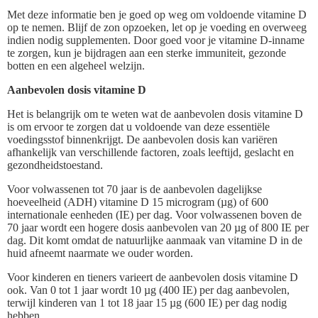
Met deze informatie ben je goed op weg om voldoende vitamine D
op te nemen. Blijf de zon opzoeken, let op je voeding en overweeg
indien nodig supplementen. Door goed voor je vitamine D-inname
te zorgen, kun je bijdragen aan een sterke immuniteit, gezonde
botten en een algeheel welzijn.
Aanbevolen dosis vitamine D
Het is belangrijk om te weten wat de aanbevolen dosis vitamine D
is om ervoor te zorgen dat u voldoende van deze essentiële
voedingsstof binnenkrijgt. De aanbevolen dosis kan variëren
afhankelijk van verschillende factoren, zoals leeftijd, geslacht en
gezondheidstoestand.
Voor volwassenen tot 70 jaar is de aanbevolen dagelijkse
hoeveelheid (ADH) vitamine D 15 microgram (µg) of 600
internationale eenheden (IE) per dag. Voor volwassenen boven de
70 jaar wordt een hogere dosis aanbevolen van 20 µg of 800 IE per
dag. Dit komt omdat de natuurlijke aanmaak van vitamine D in de
huid afneemt naarmate we ouder worden.
Voor kinderen en tieners varieert de aanbevolen dosis vitamine D
ook. Van 0 tot 1 jaar wordt 10 µg (400 IE) per dag aanbevolen,
terwijl kinderen van 1 tot 18 jaar 15 µg (600 IE) per dag nodig
hebben.