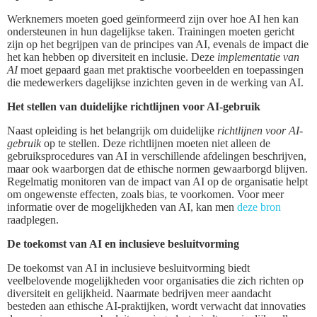
Werknemers moeten goed geïnformeerd zijn over hoe AI hen kan
ondersteunen in hun dagelijkse taken. Trainingen moeten gericht
zijn op het begrijpen van de principes van AI, evenals de impact die
het kan hebben op diversiteit en inclusie. Deze
implementatie van
AI
moet gepaard gaan met praktische voorbeelden en toepassingen
die medewerkers dagelijkse inzichten geven in de werking van AI.
Het stellen van duidelijke richtlijnen voor AI-gebruik
Naast opleiding is het belangrijk om duidelijke
richtlijnen voor AI-
gebruik
op te stellen. Deze richtlijnen moeten niet alleen de
gebruiksprocedures van AI in verschillende afdelingen beschrijven,
maar ook waarborgen dat de ethische normen gewaarborgd blijven.
Regelmatig monitoren van de impact van AI op de organisatie helpt
om ongewenste effecten, zoals bias, te voorkomen. Voor meer
informatie over de mogelijkheden van AI, kan men
deze bron
raadplegen.
De toekomst van AI en inclusieve besluitvorming
De toekomst van AI in inclusieve besluitvorming biedt
veelbelovende mogelijkheden voor organisaties die zich richten op
diversiteit en gelijkheid. Naarmate bedrijven meer aandacht
besteden aan ethische AI-praktijken, wordt verwacht dat innovaties