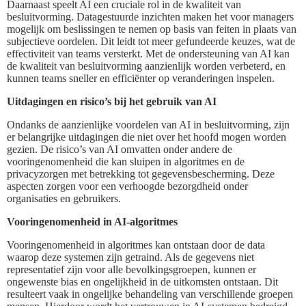
Daarnaast speelt AI een cruciale rol in de kwaliteit van
besluitvorming. Datagestuurde inzichten maken het voor managers
mogelijk om beslissingen te nemen op basis van feiten in plaats van
subjectieve oordelen. Dit leidt tot meer gefundeerde keuzes, wat de
effectiviteit van teams versterkt. Met de ondersteuning van AI kan
de kwaliteit van besluitvorming aanzienlijk worden verbeterd, en
kunnen teams sneller en efficiënter op veranderingen inspelen.
Uitdagingen en risico’s bij het gebruik van AI
Ondanks de aanzienlijke voordelen van AI in besluitvorming, zijn
er belangrijke uitdagingen die niet over het hoofd mogen worden
gezien. De risico’s van AI omvatten onder andere de
vooringenomenheid die kan sluipen in algoritmes en de
privacyzorgen met betrekking tot gegevensbescherming. Deze
aspecten zorgen voor een verhoogde bezorgdheid onder
organisaties en gebruikers.
Vooringenomenheid in AI-algoritmes
Vooringenomenheid in algoritmes kan ontstaan door de data
waarop deze systemen zijn getraind. Als de gegevens niet
representatief zijn voor alle bevolkingsgroepen, kunnen er
ongewenste bias en ongelijkheid in de uitkomsten ontstaan. Dit
resulteert vaak in ongelijke behandeling van verschillende groepen