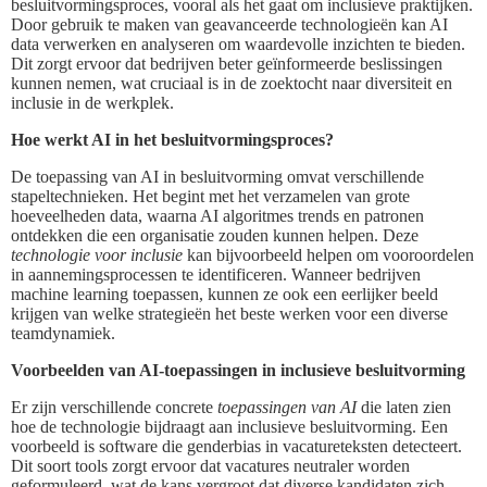
besluitvormingsproces, vooral als het gaat om inclusieve praktijken.
Door gebruik te maken van geavanceerde technologieën kan AI
data verwerken en analyseren om waardevolle inzichten te bieden.
Dit zorgt ervoor dat bedrijven beter geïnformeerde beslissingen
kunnen nemen, wat cruciaal is in de zoektocht naar diversiteit en
inclusie in de werkplek.
Hoe werkt AI in het besluitvormingsproces?
De toepassing van AI in besluitvorming omvat verschillende
stapeltechnieken. Het begint met het verzamelen van grote
hoeveelheden data, waarna AI algoritmes trends en patronen
ontdekken die een organisatie zouden kunnen helpen. Deze
technologie voor inclusie
kan bijvoorbeeld helpen om vooroordelen
in aannemingsprocessen te identificeren. Wanneer bedrijven
machine learning toepassen, kunnen ze ook een eerlijker beeld
krijgen van welke strategieën het beste werken voor een diverse
teamdynamiek.
Voorbeelden van AI-toepassingen in inclusieve besluitvorming
Er zijn verschillende concrete
toepassingen van AI
die laten zien
hoe de technologie bijdraagt aan inclusieve besluitvorming. Een
voorbeeld is software die genderbias in vacatureteksten detecteert.
Dit soort tools zorgt ervoor dat vacatures neutraler worden
geformuleerd, wat de kans vergroot dat diverse kandidaten zich