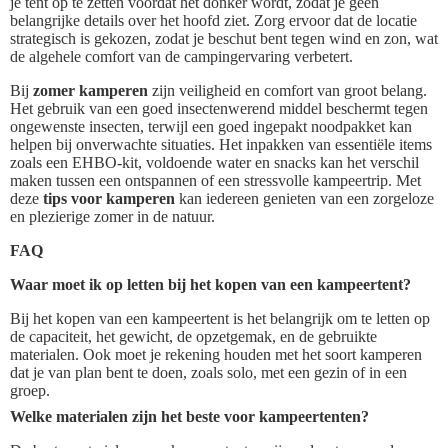
je tent op te zetten voordat het donker wordt, zodat je geen
belangrijke details over het hoofd ziet. Zorg ervoor dat de locatie
strategisch is gekozen, zodat je beschut bent tegen wind en zon, wat
de algehele comfort van de campingervaring verbetert.
Bij
zomer kamperen
zijn veiligheid en comfort van groot belang.
Het gebruik van een goed insectenwerend middel beschermt tegen
ongewenste insecten, terwijl een goed ingepakt noodpakket kan
helpen bij onverwachte situaties. Het inpakken van essentiële items
zoals een EHBO-kit, voldoende water en snacks kan het verschil
maken tussen een ontspannen of een stressvolle kampeertrip. Met
deze
tips voor kamperen
kan iedereen genieten van een zorgeloze
en plezierige zomer in de natuur.
FAQ
Waar moet ik op letten bij het kopen van een kampeertent?
Bij het kopen van een kampeertent is het belangrijk om te letten op
de capaciteit, het gewicht, de opzetgemak, en de gebruikte
materialen. Ook moet je rekening houden met het soort kamperen
dat je van plan bent te doen, zoals solo, met een gezin of in een
groep.
Welke materialen zijn het beste voor kampeertenten?