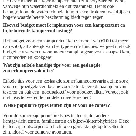
De beste materialen voor kampeertenten zijn polyester en nylon,
vanwege hun waterdichtheid en duurzaamheid. Het is ook
belangrijk om de waterdichtheid in mm te controleren, waarbij een
hogere waarde betere bescherming biedt tegen regen.
Hoeveel budget moet ik inplannen voor een kampeertent en
bijbehorende kampeeruitrusting?
Het budget voor een kampeertent kan variëren van €100 tot meer
dan €500, afhankelijk van het type en de functies. Vergeet niet ook
budget te reserveren voor andere camping gear, zoals slaapzakken,
luchtbedden en kookgerei.
Wat zijn enkele handige tips voor een geslaagde
zomerkampeervakantie?
Enkele tips voor een geslaagde zomer kampeerervaring zijn: zorg
voor een goedgekozen locatie voor je tent, bereid maaltijden van
tevoren en pak een ‘noodpakket’ voor noodgevallen. Vergeet ook
niet insectenwerende middelen mee te nemen!
Welke populaire types tenten zijn er voor de zomer?
Voor de zomer zijn populaire types tenten onder andere
lichtgewicht tenten, familietenten en bijzet-/skitent-hybrides. Deze
tenten zijn ontworpen om luchtig en gemakkelijk op te zetten te
zijn, ideaal voor zomerse avonturen.