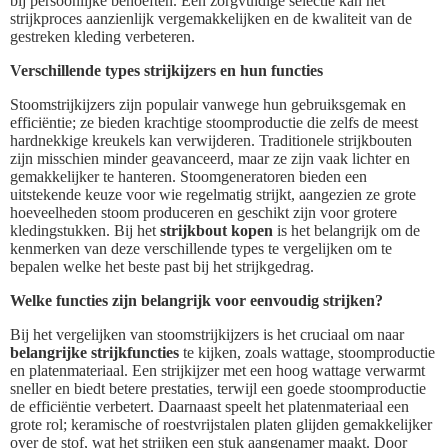
bij persoonlijke behoeften. Een zorgvuldige selectie kan het
strijkproces aanzienlijk vergemakkelijken en de kwaliteit van de
gestreken kleding verbeteren.
Verschillende types strijkijzers en hun functies
Stoomstrijkijzers zijn populair vanwege hun gebruiksgemak en
efficiëntie; ze bieden krachtige stoomproductie die zelfs de meest
hardnekkige kreukels kan verwijderen. Traditionele strijkbouten
zijn misschien minder geavanceerd, maar ze zijn vaak lichter en
gemakkelijker te hanteren. Stoomgeneratoren bieden een
uitstekende keuze voor wie regelmatig strijkt, aangezien ze grote
hoeveelheden stoom produceren en geschikt zijn voor grotere
kledingstukken. Bij het
strijkbout kopen
is het belangrijk om de
kenmerken van deze verschillende types te vergelijken om te
bepalen welke het beste past bij het strijkgedrag.
Welke functies zijn belangrijk voor eenvoudig strijken?
Bij het vergelijken van stoomstrijkijzers is het cruciaal om naar
belangrijke strijkfuncties
te kijken, zoals wattage, stoomproductie
en platenmateriaal. Een strijkijzer met een hoog wattage verwarmt
sneller en biedt betere prestaties, terwijl een goede stoomproductie
de efficiëntie verbetert. Daarnaast speelt het platenmateriaal een
grote rol; keramische of roestvrijstalen platen glijden gemakkelijker
over de stof, wat het strijken een stuk aangenamer maakt. Door