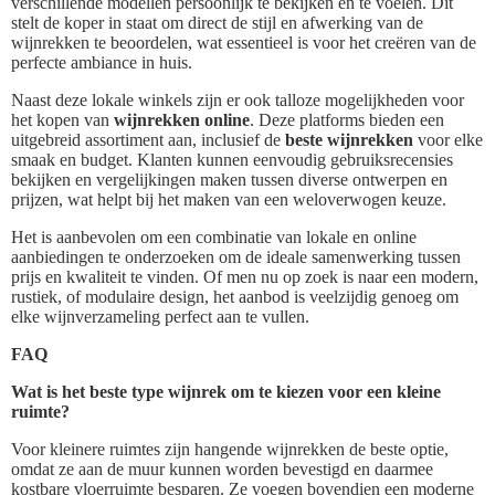
verschillende modellen persoonlijk te bekijken en te voelen. Dit
stelt de koper in staat om direct de stijl en afwerking van de
wijnrekken te beoordelen, wat essentieel is voor het creëren van de
perfecte ambiance in huis.
Naast deze lokale winkels zijn er ook talloze mogelijkheden voor
het kopen van
wijnrekken online
. Deze platforms bieden een
uitgebreid assortiment aan, inclusief de
beste wijnrekken
voor elke
smaak en budget. Klanten kunnen eenvoudig gebruiksrecensies
bekijken en vergelijkingen maken tussen diverse ontwerpen en
prijzen, wat helpt bij het maken van een weloverwogen keuze.
Het is aanbevolen om een combinatie van lokale en online
aanbiedingen te onderzoeken om de ideale samenwerking tussen
prijs en kwaliteit te vinden. Of men nu op zoek is naar een modern,
rustiek, of modulaire design, het aanbod is veelzijdig genoeg om
elke wijnverzameling perfect aan te vullen.
FAQ
Wat is het beste type wijnrek om te kiezen voor een kleine
ruimte?
Voor kleinere ruimtes zijn hangende wijnrekken de beste optie,
omdat ze aan de muur kunnen worden bevestigd en daarmee
kostbare vloerruimte besparen. Ze voegen bovendien een moderne