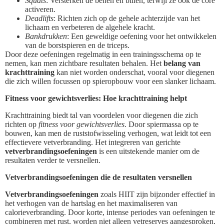
Squats
: Versterken de benen en billen, terwijl ze ook de core
activeren.
Deadlifts
: Richten zich op de gehele achterzijde van het
lichaam en verbeteren de algehele kracht.
Bankdrukken
: Een geweldige oefening voor het ontwikkelen
van de borstspieren en de triceps.
Door deze oefeningen regelmatig in een trainingsschema op te
nemen, kan men zichtbare resultaten behalen. Het
belang van
krachttraining
kan niet worden onderschat, vooral voor diegenen
die zich willen focussen op spieropbouw voor een slanker lichaam.
Fitness voor gewichtsverlies: Hoe krachttraining helpt
Krachttraining biedt tal van voordelen voor diegenen die zich
richten op
fitness voor gewichtsverlies
. Door spiermassa op te
bouwen, kan men de ruststofwisseling verhogen, wat leidt tot een
effectievere vetverbranding. Het integreren van gerichte
vetverbrandingsoefeningen
is een uitstekende manier om de
resultaten verder te versnellen.
Vetverbrandingsoefeningen die de resultaten versnellen
Vetverbrandingsoefeningen
zoals HIIT zijn bijzonder effectief in
het verhogen van de hartslag en het maximaliseren van
calorieverbranding. Door korte, intense periodes van oefeningen te
combineren met rust, worden niet alleen vetreserves aangesproken,