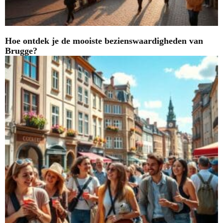
Hoe ontdek je de mooiste bezienswaardigheden van
Brugge?