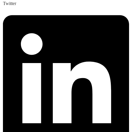
Twitter