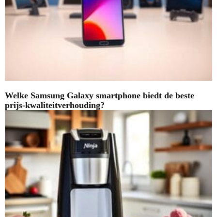
Welke Samsung Galaxy smartphone biedt de beste
prijs-kwaliteitverhouding?