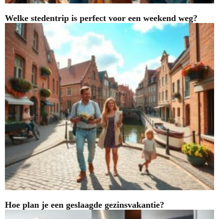
Welke stedentrip is perfect voor een weekend weg?
Hoe plan je een geslaagde gezinsvakantie?