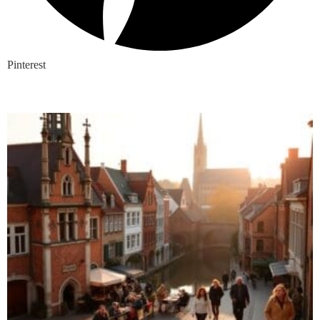
Pinterest
Nieuwste blogs