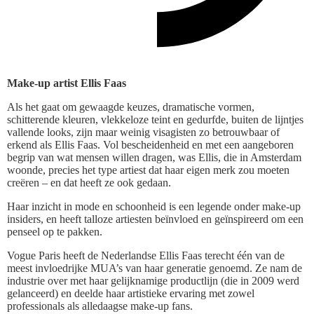
Make-up artist Ellis Faas
Als het gaat om gewaagde keuzes, dramatische vormen,
schitterende kleuren, vlekkeloze teint en gedurfde, buiten de lijntjes
vallende looks, zijn maar weinig visagisten zo betrouwbaar of
erkend als Ellis Faas. Vol bescheidenheid en met een aangeboren
begrip van wat mensen willen dragen, was Ellis, die in Amsterdam
woonde, precies het type artiest dat haar eigen merk zou moeten
creëren – en dat heeft ze ook gedaan.
Haar inzicht in mode en schoonheid is een legende onder make-up
insiders, en heeft talloze artiesten beïnvloed en geïnspireerd om een
penseel op te pakken.
Vogue Paris heeft de Nederlandse Ellis Faas terecht één van de
meest invloedrijke MUA’s van haar generatie genoemd. Ze nam de
industrie over met haar gelijknamige productlijn (die in 2009 werd
gelanceerd) en deelde haar artistieke ervaring met zowel
professionals als alledaagse make-up fans.