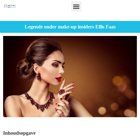
Legende onder make-up insiders Ellis Faas
Inhoudsopgave