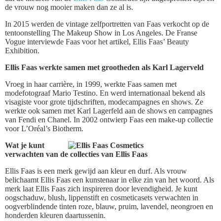
de vrouw nog mooier maken dan ze al is.
In 2015 werden de vintage zelfportretten van Faas verkocht op de
tentoonstelling The Makeup Show in Los Angeles. De Franse
Vogue interviewde Faas voor het artikel, Ellis Faas’ Beauty
Exhibition.
Ellis Faas werkte samen met grootheden als Karl Lagerveld
Vroeg in haar carrière, in 1999, werkte Faas samen met
modefotograaf Mario Testino. En werd internationaal bekend als
visagiste voor grote tijdschriften, modecampagnes en shows. Ze
werkte ook samen met Karl Lagerfeld aan de shows en campagnes
van Fendi en Chanel. In 2002 ontwierp Faas een make-up collectie
voor L’Oréal’s Biotherm.
Wat je kunt
verwachten van de collecties van Ellis Faas
Ellis Faas is een merk gewijd aan kleur en durf. Als vrouw
belichaamt Ellis Faas een kunstenaar in elke zin van het woord. Als
merk laat Ellis Faas zich inspireren door levendigheid. Je kunt
oogschaduw, blush, lippenstift en cosmeticasets verwachten in
oogverblindende tinten roze, blauw, pruim, lavendel, neongroen en
honderden kleuren daartussenin.