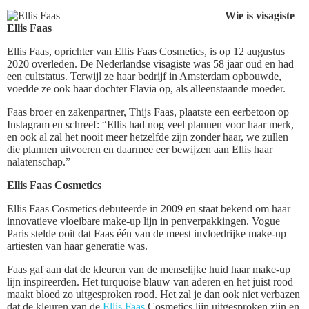
Wie is visagiste
Ellis Faas
Ellis Faas, oprichter van Ellis Faas Cosmetics, is op 12 augustus
2020 overleden. De Nederlandse visagiste was 58 jaar oud en had
een cultstatus. Terwijl ze haar bedrijf in Amsterdam opbouwde,
voedde ze ook haar dochter Flavia op, als alleenstaande moeder.
Faas broer en zakenpartner, Thijs Faas, plaatste een eerbetoon op
Instagram en schreef: “Ellis had nog veel plannen voor haar merk,
en ook al zal het nooit meer hetzelfde zijn zonder haar, we zullen
die plannen uitvoeren en daarmee eer bewijzen aan Ellis haar
nalatenschap.”
Ellis Faas Cosmetics
Ellis Faas Cosmetics debuteerde in 2009 en staat bekend om haar
innovatieve vloeibare make-up lijn in penverpakkingen. Vogue
Paris stelde ooit dat Faas één van de meest invloedrijke make-up
artiesten van haar generatie was.
Faas gaf aan dat de kleuren van de menselijke huid haar make-up
lijn inspireerden. Het turquoise blauw van aderen en het juist rood
maakt bloed zo uitgesproken rood. Het zal je dan ook niet verbazen
dat de kleuren van de
Ellis Faas
Cosmetics lijn uitgesproken zijn en