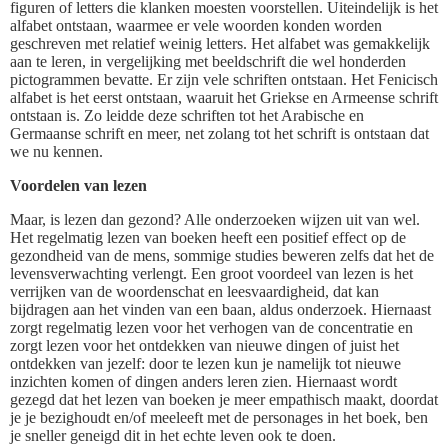
figuren of letters die klanken moesten voorstellen. Uiteindelijk is het
alfabet ontstaan, waarmee er vele woorden konden worden
geschreven met relatief weinig letters. Het alfabet was gemakkelijk
aan te leren, in vergelijking met beeldschrift die wel honderden
pictogrammen bevatte. Er zijn vele schriften ontstaan. Het Fenicisch
alfabet is het eerst ontstaan, waaruit het Griekse en Armeense schrift
ontstaan is. Zo leidde deze schriften tot het Arabische en
Germaanse schrift en meer, net zolang tot het schrift is ontstaan dat
we nu kennen.
Voordelen van lezen
Maar, is lezen dan gezond? Alle onderzoeken wijzen uit van wel.
Het regelmatig lezen van boeken heeft een positief effect op de
gezondheid van de mens, sommige studies beweren zelfs dat het de
levensverwachting verlengt. Een groot voordeel van lezen is het
verrijken van de woordenschat en leesvaardigheid, dat kan
bijdragen aan het vinden van een baan, aldus onderzoek. Hiernaast
zorgt regelmatig lezen voor het verhogen van de concentratie en
zorgt lezen voor het ontdekken van nieuwe dingen of juist het
ontdekken van jezelf: door te lezen kun je namelijk tot nieuwe
inzichten komen of dingen anders leren zien. Hiernaast wordt
gezegd dat het lezen van boeken je meer empathisch maakt, doordat
je je bezighoudt en/of meeleeft met de personages in het boek, ben
je sneller geneigd dit in het echte leven ook te doen.