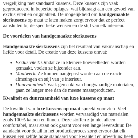
vergelijking met standaard kussens. Deze kussens zijn vaak
geproduceerd in beperkte oplages, wat bijdraagt aan een gevoel van
exclusiviteit en originaliteit. De mogelijkheid om
handgemaakte
sierkussens
op maat te laten maken zorgt ervoor dat ze perfect
aansluiten bij de specifieke wensen en de stijl van elk interieur.
De voordelen van handgemaakte sierkussens
Handgemaakte sierkussens
zijn het resultaat van vakmanschap en
liefde voor detail. De creatie van deze kussens omvat:
Exclusiviteit
: Omdat ze in kleinere hoeveelheden worden
gemaakt, voelen ze bijzonder aan.
Maatwerk
: Ze kunnen aangepast worden aan de exacte
afmetingen en stijl van je interieur.
Duurzaamheid
: Vaak gemaakt van hoogwaardige materialen,
gaan ze langer mee dan de meeste massaproducten.
Kwaliteit en duurzaamheid van luxe kussens op maat
De kwaliteit van
luxe kussens op maat
spreekt voor zich. Veel
handgemaakte sierkussens
worden vervaardigd van materialen
zoals 100% katoen en linnen. Deze stoffen zijn niet alleen
comfortabel, maar staan ook garant voor een lange levensduur. De
aandacht voor detail in het productieproces zorgt ervoor dat elk
kussen een zelfde hoge standaard voor kwaliteit en afwerking heeft.