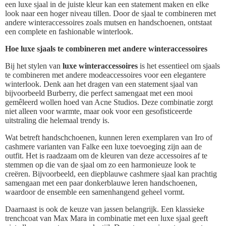
een luxe sjaal in de juiste kleur kan een statement maken en elke
look naar een hoger niveau tillen. Door de sjaal te combineren met
andere winteraccessoires zoals mutsen en handschoenen, ontstaat
een complete en fashionable winterlook.
Hoe luxe sjaals te combineren met andere winteraccessoires
Bij het stylen van
luxe winteraccessoires
is het essentieel om sjaals
te combineren met andere modeaccessoires voor een elegantere
winterlook. Denk aan het dragen van een statement sjaal van
bijvoorbeeld Burberry, die perfect samengaat met een mooi
gemêleerd wollen hoed van Acne Studios. Deze combinatie zorgt
niet alleen voor warmte, maar ook voor een gesofisticeerde
uitstraling die helemaal trendy is.
Wat betreft handschchoenen, kunnen leren exemplaren van Iro of
cashmere varianten van Falke een luxe toevoeging zijn aan de
outfit. Het is raadzaam om de kleuren van deze accessoires af te
stemmen op die van de sjaal om zo een harmonieuze look te
creëren. Bijvoorbeeld, een diepblauwe cashmere sjaal kan prachtig
samengaan met een paar donkerblauwe leren handschoenen,
waardoor de ensemble een samenhangend geheel vormt.
Daarnaast is ook de keuze van jassen belangrijk. Een klassieke
trenchcoat van Max Mara in combinatie met een luxe sjaal geeft