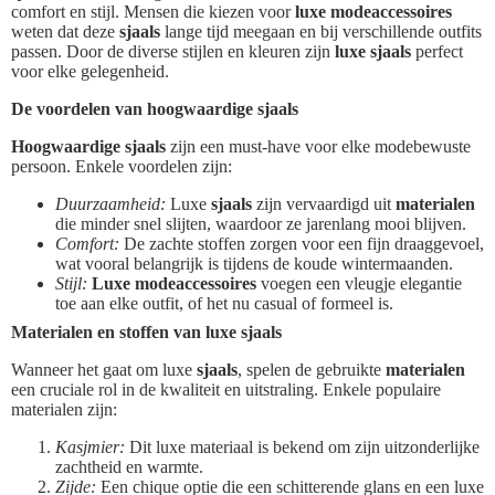
comfort en stijl. Mensen die kiezen voor
luxe modeaccessoires
weten dat deze
sjaals
lange tijd meegaan en bij verschillende outfits
passen. Door de diverse stijlen en kleuren zijn
luxe sjaals
perfect
voor elke gelegenheid.
De voordelen van hoogwaardige sjaals
Hoogwaardige sjaals
zijn een must-have voor elke modebewuste
persoon. Enkele voordelen zijn:
Duurzaamheid:
Luxe
sjaals
zijn vervaardigd uit
materialen
die minder snel slijten, waardoor ze jarenlang mooi blijven.
Comfort:
De zachte stoffen zorgen voor een fijn draaggevoel,
wat vooral belangrijk is tijdens de koude wintermaanden.
Stijl:
Luxe modeaccessoires
voegen een vleugje elegantie
toe aan elke outfit, of het nu casual of formeel is.
Materialen en stoffen van luxe sjaals
Wanneer het gaat om luxe
sjaals
, spelen de gebruikte
materialen
een cruciale rol in de kwaliteit en uitstraling. Enkele populaire
materialen zijn:
Kasjmier:
Dit luxe materiaal is bekend om zijn uitzonderlijke
zachtheid en warmte.
Zijde:
Een chique optie die een schitterende glans en een luxe